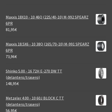
Maxxis 18X10 - 10 46Q (225/40-10) M-992 SPEARZ
6PR
81,95
€
Maxxis 18.5X6 - 10 38Q (165/70-10) M-991 SPEARZ
6PR
73,96
€
Shinko 5.00 - 16 72H E-270 DW TT
(delantero/trasero)
148,95
€
Metzeler 4.00 - 10 60J BLOCK C TT
(delantero/trasero)
56,95
€