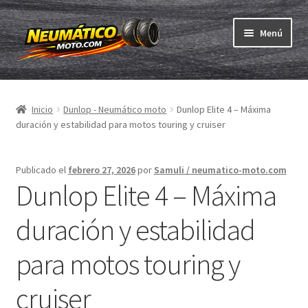
Ir
Ir
Menú
a
al
la
contenido
Expandi
navegación
Neumáticos
el
Inicio
Dunlop - Neumático moto
Dunlop Elite 4 – Máxima
menú
Expandi
Cámaras & cintas
duración y estabilidad para motos touring y cruiser
hijo
el
menú
Comprar
hijo
Publicado el
febrero 27, 2026
por
Samuli / neumatico-moto.com
Dunlop Elite 4 – Máxima
Expandi
ABC
el
duración y estabilidad
menú
Expandi
Marcas
hijo
el
para motos touring y
menú
Pruebas
hijo
cruiser
Contacto