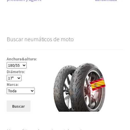
entradas
Buscar neumáticos de moto
Anchura&altura:
Diámetro:
Marca:
Buscar