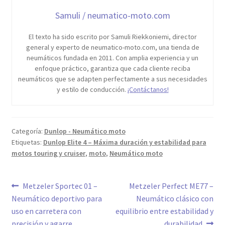
Samuli / neumatico-moto.com
El texto ha sido escrito por Samuli Riekkoniemi, director
general y experto de neumatico-moto.com, una tienda de
neumáticos fundada en 2011. Con amplia experiencia y un
enfoque práctico, garantiza que cada cliente reciba
neumáticos que se adapten perfectamente a sus necesidades
y estilo de conducción.
¡Contáctanos!
Categoría:
Dunlop - Neumático moto
Etiquetas:
Dunlop Elite 4 – Máxima duración y estabilidad para
motos touring y cruiser
,
moto
,
Neumático moto
Navegación
Anterior:
Siguiente:
Metzeler Sportec 01 –
Metzeler Perfect ME77 –
Neumático deportivo para
Neumático clásico con
de
uso en carretera con
equilibrio entre estabilidad y
precisión y agarre
durabilidad