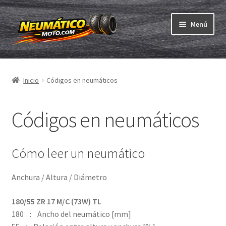
Ir
Ir
Menú
a
al
la
contenido
Expandi
navegación
Neumáticos
el
Inicio
Códigos en neumáticos
menú
Expandi
Cámaras & cintas
hijo
el
menú
Códigos en neumáticos
Comprar
hijo
Expandi
ABC
el
Cómo leer un neumático
menú
Indício de carga
hijo
Anchura / Altura / Diámetro
Indice de velocidad
180/55 ZR 17 M/C (73W) TL
180 : Ancho del neumático [mm]
DOT