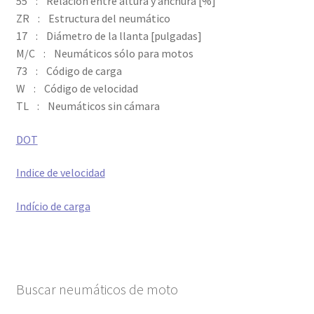
55 : Relación entre altura y anchura [%]
ZR : Estructura del neumático
Códigos en neumáticos
17 : Diámetro de la llanta [pulgadas]
M/C : Neumáticos sólo para motos
Tamaño de llanta
73 : Código de carga
W : Código de velocidad
Presión de los neumáticos
TL : Neumáticos sin cámara
Expandi
Marcas
DOT
el
menú
Indice de velocidad
Pruebas
hijo
Indício de carga
Contacto
Buscar neumáticos de moto