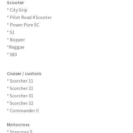
Scooter
* City Grip
* Pilot Road 4 Scooter
* Power Pure SC
* S1
* Bopper
*Reggae
* S83
Cruiser / custom
* Scorcher 11
* Scorcher 21
* Scorcher 31
* Scorcher 32
* Commander II
Motocross
* Starcross 5