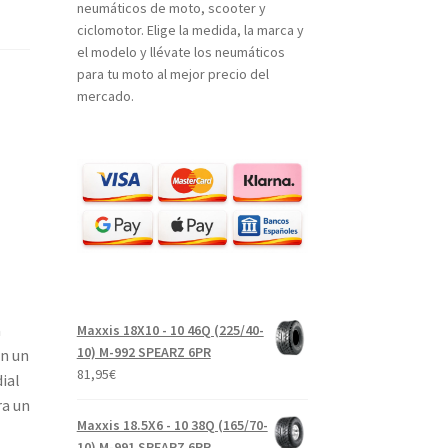
neumáticos de moto, scooter y
ciclomotor. Elige la medida, la marca y
el modelo y llévate los neumáticos
para tu moto al mejor precio del
mercado.
a
Maxxis 18X10 - 10 46Q (225/40-
10) M-992 SPEARZ 6PR
an un
81,95
€
ial
ra un
Maxxis 18.5X6 - 10 38Q (165/70-
10) M-991 SPEARZ 6PR