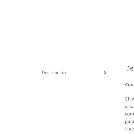
De
Descripción
Cont
El n
sido
comp
gara
buen