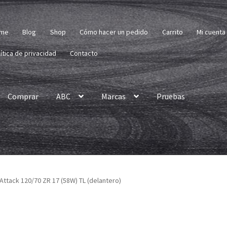
me
Blog
Shop
Cómo hacer un pedido
Carrito
Mi cuenta
ítica de privacidad
Contacto
Comprar
ABC
Marcas
Pruebas
Attack 120/70 ZR 17 (58W) TL (delantero)