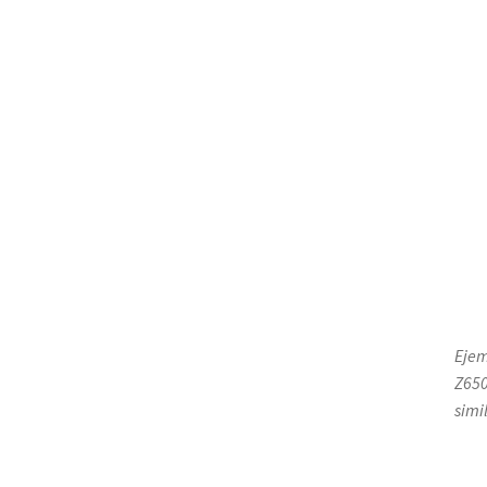
Ejem
Z650
simi