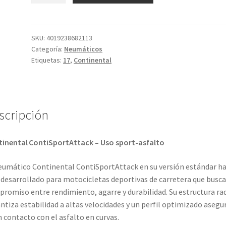
120/70
ZR
17
SKU:
4019238682113
Categoría:
Neumáticos
(58W)
Etiquetas:
17
,
Continental
TL
(delantero)
cantidad
scripción
inental ContiSportAttack – Uso sport-asfalto
eumático Continental ContiSportAttack en su versión estándar h
 desarrollado para motocicletas deportivas de carretera que busc
romiso entre rendimiento, agarre y durabilidad. Su estructura rad
ntiza estabilidad a altas velocidades y un perfil optimizado asegu
 contacto con el asfalto en curvas.