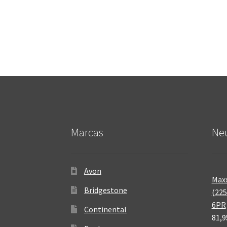
Marcas
Neu
Avon
Maxx
Bridgestone
(225
6PR
Continental
81,9