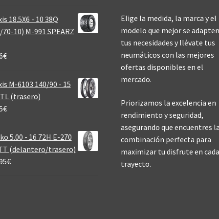
Elige la medida, la marca y el
is 18.5X6 - 10 38Q
modelo que mejor se adapten
/70-10) M-991 SPEARZ
tus necesidades y llévate tus
neumáticos con las mejores
6
€
ofertas disponibles en el
mercado.
is M-6103 140/90 - 15
TL (trasero)
Priorizamos la excelencia en
5
€
rendimiento y seguridad,
asegurando que encuentres l
ko 5.00 - 16 72H E-270
combinación perfecta para
T (delantero/trasero)
maximizar tu disfrute en cad
95
€
trayecto.