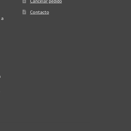
Cancelar pedido
Contacto
 a
a
a