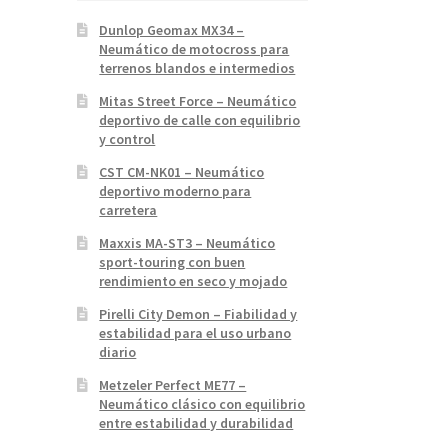
Dunlop Geomax MX34 –
Neumático de motocross para
terrenos blandos e intermedios
Mitas Street Force – Neumático
deportivo de calle con equilibrio
y control
CST CM-NK01 – Neumático
deportivo moderno para
carretera
Maxxis MA-ST3 – Neumático
sport-touring con buen
rendimiento en seco y mojado
Pirelli City Demon – Fiabilidad y
estabilidad para el uso urbano
diario
Metzeler Perfect ME77 –
Neumático clásico con equilibrio
entre estabilidad y durabilidad