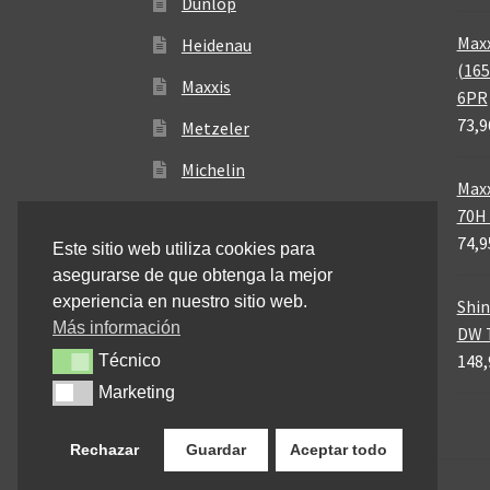
Dunlop
Maxx
Heidenau
(165
Maxxis
6PR
73,9
Metzeler
Michelin
Maxx
Mitas
70H 
74,9
Este sitio web utiliza cookies para
Pirelli
asegurarse de que obtenga la mejor
experiencia en nuestro sitio web.
Shin
Más información
DW T
148,
Técnico
Técnico
Marketing
Marketing
Rechazar
Guardar
Aceptar todo