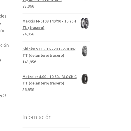
73,96
€
cies
Maxxis M-6103 140/90 - 15 70H
e
TL (trasero)
ión
74,95
€
cción
Shinko 5.00 - 16 72H E-270 DW
TT (delantero/trasero)
a
148,95
€
Metzeler 4.00 - 10 60J BLOCK C
.
TT (delantero/trasero)
56,95
€
aki
Información