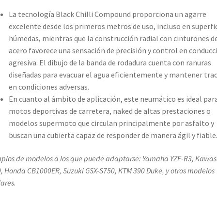
La tecnología Black Chilli Compound proporciona un agarre
excelente desde los primeros metros de uso, incluso en superfi
húmedas, mientras que la construcción radial con cinturones d
acero favorece una sensación de precisión y control en conducc
agresiva. El dibujo de la banda de rodadura cuenta con ranuras
diseñadas para evacuar el agua eficientemente y mantener tra
en condiciones adversas.
En cuanto al ámbito de aplicación, este neumático es ideal par
motos deportivas de carretera, naked de altas prestaciones o
modelos supermoto que circulan principalmente por asfalto y
buscan una cubierta capaz de responder de manera ágil y fiable
plos de modelos a los que puede adaptarse: Yamaha YZF-R3, Kawas
, Honda CB1000ER, Suzuki GSX-S750, KTM 390 Duke, y otros modelos
lares.