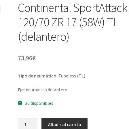
Continental SportAttack
120/70 ZR 17 (58W) TL
(delantero)
73,96
€
Tipo de neumático:
Tubeless (TL)
Eje:
neumático delantero
20 disponibles
Continental
Añadir al carrito
SportAttack