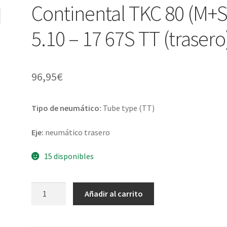
Continental TKC 80 (M+S
5.10 – 17 67S TT (trasero
96,95
€
Tipo de neumático:
Tube type (TT)
Eje:
neumático trasero
15 disponibles
Continental
Añadir al carrito
TKC
80
(M+S)