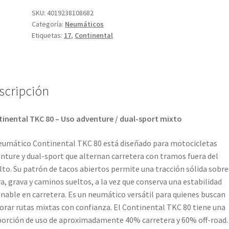
5.10
SKU:
4019238108682
Categoría:
Neumáticos
-
Etiquetas:
17
,
Continental
17
67S
TT
(trasero)
scripción
cantidad
inental TKC 80 – Uso adventure / dual-sport mixto
eumático Continental TKC 80 está diseñado para motocicletas
nture y dual-sport que alternan carretera con tramos fuera del
lto. Su patrón de tacos abiertos permite una tracción sólida sobre
ra, grava y caminos sueltos, a la vez que conserva una estabilidad
nable en carretera. Es un neumático versátil para quienes buscan
orar rutas mixtas con confianza. El Continental TKC 80 tiene una
orción de uso de aproximadamente 40% carretera y 60% off-road.