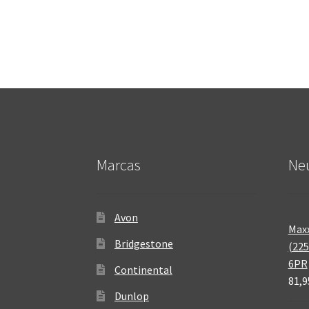
Marcas
Neu
Avon
Maxx
Bridgestone
(225
6PR
Continental
81,9
Dunlop