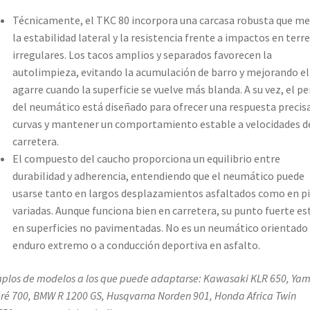
Técnicamente, el TKC 80 incorpora una carcasa robusta que me
la estabilidad lateral y la resistencia frente a impactos en terr
irregulares. Los tacos amplios y separados favorecen la
autolimpieza, evitando la acumulación de barro y mejorando el
agarre cuando la superficie se vuelve más blanda. A su vez, el per
del neumático está diseñado para ofrecer una respuesta precis
curvas y mantener un comportamiento estable a velocidades d
carretera.
El compuesto del caucho proporciona un equilibrio entre
durabilidad y adherencia, entendiendo que el neumático puede
usarse tanto en largos desplazamientos asfaltados como en pi
variadas. Aunque funciona bien en carretera, su punto fuerte es
en superficies no pavimentadas. No es un neumático orientado
enduro extremo o a conducción deportiva en asfalto.
plos de modelos a los que puede adaptarse: Kawasaki KLR 650, Ya
ré 700, BMW R 1200 GS, Husqvarna Norden 901, Honda Africa Twin