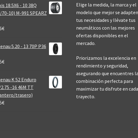
Elige la medida, la marca y el
is 18.5X6 - 10 38Q
modelo que mejor se adapten
/70-10) M-991 SPEARZ
tus necesidades y llévate tus
neumáticos con las mejores
6
€
ofertas disponibles en el
mercado.
enau 5.20 - 13 70P P36
Priorizamos la excelencia en
5
€
rendimiento y seguridad,
asegurando que encuentres l
enau K 52 Enduro
combinación perfecta para
/2.75 -16 46M TT
maximizar tu disfrute en cad
antero/trasero)
trayecto.
5
€