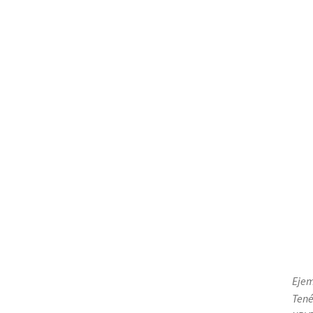
Ejem
Tené