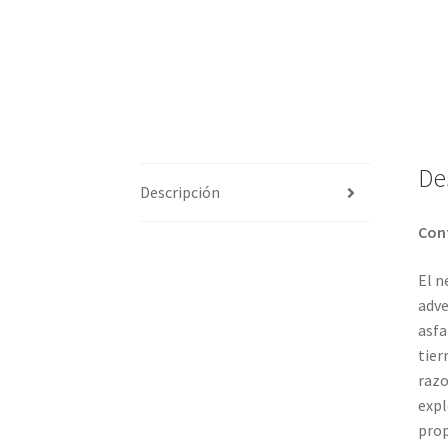
De
Descripción
Cont
El n
adve
asfa
tier
razo
expl
prop