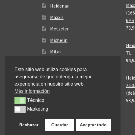
Maxx
Heidenau
(165
Maxxis
6PR
73,9
Metzeler
Michelin
Heid
Mitas
TL
94,9
Pirelli
Este sitio web utiliza cookies para
asegurarse de que obtenga la mejor
Heid
experiencia en nuestro sitio web.
2.50
Más información
(del
53,9
Técnico
Técnico
Marketing
Marketing
Rechazar
Guardar
Aceptar todo