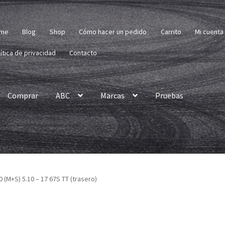
me
Blog
Shop
Cómo hacer un pedido
Carrito
Mi cuenta
ítica de privacidad
Contacto
Comprar
ABC
Marcas
Pruebas
 (M+S) 5.10 – 17 67S TT (trasero)