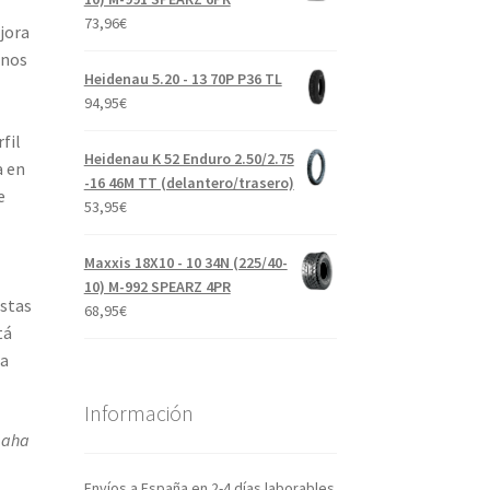
73,96
€
jora
enos
Heidenau 5.20 - 13 70P P36 TL
94,95
€
fil
Heidenau K 52 Enduro 2.50/2.75
a en
-16 46M TT (delantero/trasero)
e
53,95
€
Maxxis 18X10 - 10 34N (225/40-
10) M-992 SPEARZ 4PR
stas
68,95
€
tá
 a
Información
maha
Envíos a España en 2-4 días laborables