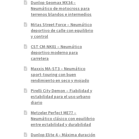
Dunlop Geomax MX34 –
Neumático de motocross para
terrenos blandos e intermedios
Mitas Street Force – Neumático
deportivo de calle con equilibrio
y control
CST CM-NK01 – Neumático
deportivo moderno para
carretera
Maxxis MA-ST3 – Neumático
sport-touring con buen
rendimiento en seco y mojado
Pirelli City Demon – Fiabilidad y
estabilidad para el uso urbano
diario
Metzeler Perfect ME77 –
Neumático clásico con equilibrio
entre estabilidad y durabilidad
Dunlop Elite 4 – Máxima duración