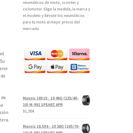
neumáticos de moto, scooter y
ciclomotor. Elige la medida, la marca y
el modelo y llévate los neumáticos
para tu moto al mejor precio del
mercado.
ad
 Su
arse
 de
 de
Maxxis 18X10 - 10 46Q (225/40-
na
10) M-992 SPEARZ 6PR
81,95
€
sión
tera.
Maxxis 18.5X6 - 10 38Q (165/70-
10) M-991 SPEARZ 6PR