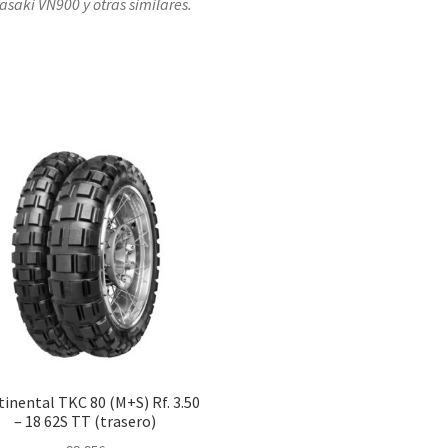
saki VN900 y otras similares.
inental TKC 80 (M+S) Rf. 3.50
– 18 62S TT (trasero)