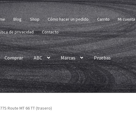
me
Blog
Shop
Cómo hacer un pedido
Carrito
Mi cuenta
ítica de privacidad
Contacto
Comprar
ABC
Marcas
Pruebas
5 77S Route MT 66 TT (trasero)