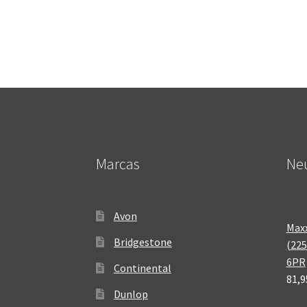
Marcas
Neu
Avon
Maxx
Bridgestone
(225
6PR
Continental
81,9
Dunlop