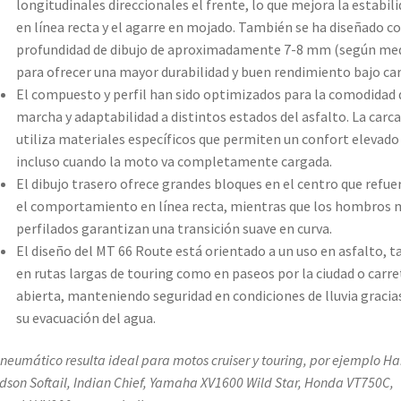
longitudinales direccionales el frente, lo que mejora la estabil
en línea recta y el agarre en mojado. También se ha diseñado c
profundidad de dibujo de aproximadamente 7-8 mm (según med
para ofrecer una mayor durabilidad y buen rendimiento bajo car
El compuesto y perfil han sido optimizados para la comodidad 
marcha y adaptabilidad a distintos estados del asfalto. La carc
utiliza materiales específicos que permiten un confort elevado
incluso cuando la moto va completamente cargada.
El dibujo trasero ofrece grandes bloques en el centro que refue
el comportamiento en línea recta, mientras que los hombros 
perfilados garantizan una transición suave en curva.
El diseño del MT 66 Route está orientado a un uso en asfalto, t
en rutas largas de touring como en paseos por la ciudad o carre
abierta, manteniendo seguridad en condiciones de lluvia gracia
su evacuación del agua.
 neumático resulta ideal para motos cruiser y touring, por ejemplo Ha
dson Softail, Indian Chief, Yamaha XV1600 Wild Star, Honda VT750C,