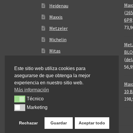
Maxx
Heidenau
(165
Maxxis
6PR
73,9
Metzeler
Michelin
Metz
Mitas
BLO
(del
Pirelli
56,9
Este sitio web utiliza cookies para
asegurarse de que obtenga la mejor
experiencia en nuestro sitio web.
Maxx
Más información
10 
198,
Técnico
Técnico
Marketing
Marketing
Rechazar
Guardar
Aceptar todo