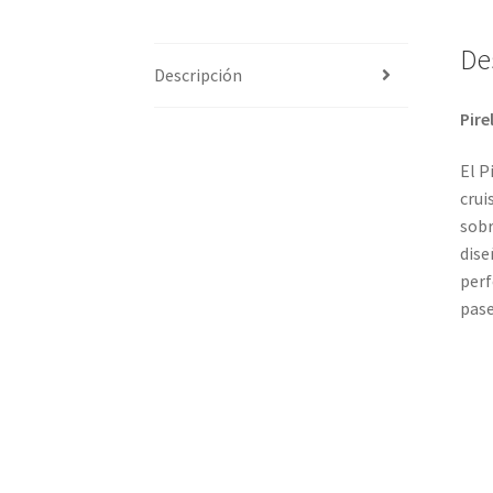
De
Descripción
Pire
El P
crui
sobr
dise
perf
pase