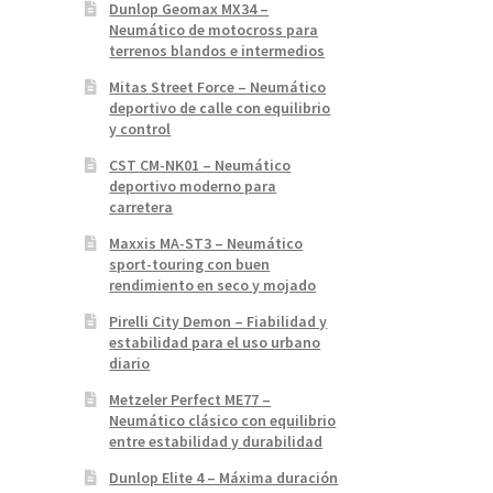
Dunlop Geomax MX34 –
Neumático de motocross para
terrenos blandos e intermedios
Mitas Street Force – Neumático
deportivo de calle con equilibrio
y control
CST CM-NK01 – Neumático
deportivo moderno para
carretera
Maxxis MA-ST3 – Neumático
sport-touring con buen
rendimiento en seco y mojado
Pirelli City Demon – Fiabilidad y
estabilidad para el uso urbano
diario
Metzeler Perfect ME77 –
Neumático clásico con equilibrio
entre estabilidad y durabilidad
Dunlop Elite 4 – Máxima duración