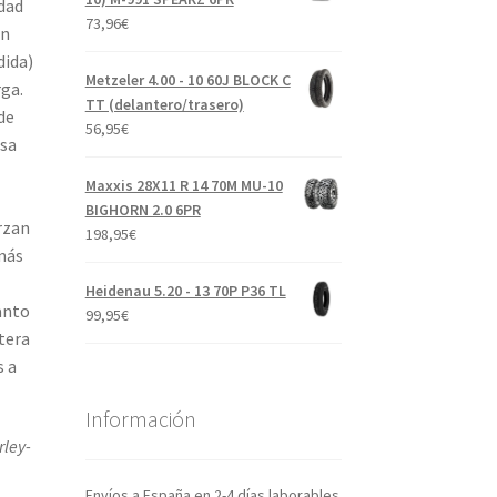
idad
73,96
€
on
ida)
Metzeler 4.00 - 10 60J BLOCK C
ga.
TT (delantero/trasero)
de
56,95
€
asa
Maxxis 28X11 R 14 70M MU-10
BIGHORN 2.0 6PR
rzan
198,95
€
más
Heidenau 5.20 - 13 70P P36 TL
anto
99,95
€
tera
s a
Información
rley-
Envíos a España en 2-4 días laborables