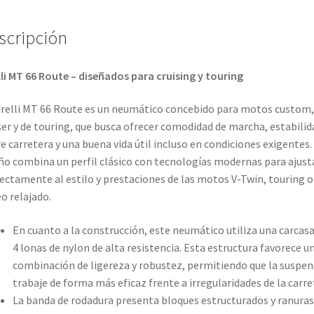
scripción
lli MT 66 Route – diseñados para cruising y touring
irelli MT 66 Route es un neumático concebido para motos custom,
ser y de touring, que busca ofrecer comodidad de marcha, estabilid
e carretera y una buena vida útil incluso en condiciones exigentes.
ño combina un perfil clásico con tecnologías modernas para ajust
ectamente al estilo y prestaciones de las motos V-Twin, touring o
o relajado.
En cuanto a la construcción, este neumático utiliza una carcasa
4 lonas de nylon de alta resistencia. Esta estructura favorece u
combinación de ligereza y robustez, permitiendo que la suspen
trabaje de forma más eficaz frente a irregularidades de la carre
La banda de rodadura presenta bloques estructurados y ranuras