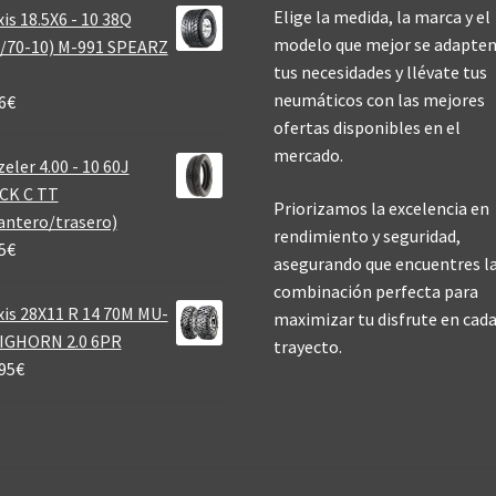
Elige la medida, la marca y el
is 18.5X6 - 10 38Q
modelo que mejor se adapten
/70-10) M-991 SPEARZ
tus necesidades y llévate tus
neumáticos con las mejores
6
€
ofertas disponibles en el
mercado.
eler 4.00 - 10 60J
CK C TT
Priorizamos la excelencia en
antero/trasero)
rendimiento y seguridad,
5
€
asegurando que encuentres l
combinación perfecta para
is 28X11 R 14 70M MU-
maximizar tu disfrute en cad
BIGHORN 2.0 6PR
trayecto.
95
€