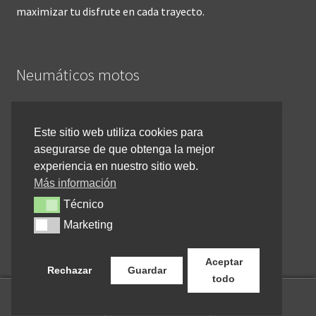
maximizar tu disfrute en cada trayecto.
Neumáticos motos
Inicio
Este sitio web utiliza cookies para
asegurarse de que obtenga la mejor
Cómo comprar online
experiencia en nuestro sitio web.
Devoluciones y reembolsos
Más información
Técnico
Técnico
Cancelar pedido
Marketing
Marketing
Contacto
Aceptar
Rechazar
Guardar
todo
0
Buscar
Buscar