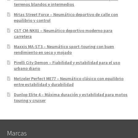
terrenos blandos e intermedios
Mitas Street Force – Neumático deportivo de calle con
equilibrio y control
CST CM-NK01 – Neumático deportivo moderno para
carretera
Maxxis MA-ST3 – Neumático sport-touring con buen
rendimiento en seco y mojado
Pirelli City Demon – Fiabilidad y estabilidad para el uso
urbano diario
Metzeler Perfect ME77 – Neumático clásico con equilibrio
entre estabilidad y durabilidad
Dunlop Elite 4 – Máxima duración y estabilidad para motos
touring y cruiser
Marcas