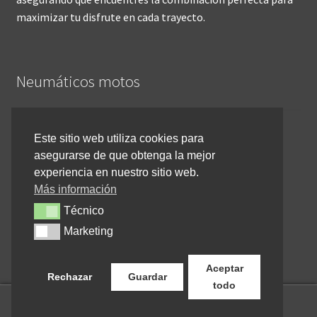
maximizar tu disfrute en cada trayecto.
Neumáticos motos
Inicio
Este sitio web utiliza cookies para
asegurarse de que obtenga la mejor
Cómo comprar online
experiencia en nuestro sitio web.
Devoluciones y reembolsos
Más información
Técnico
Técnico
Cancelar pedido
Marketing
Marketing
Contacto
Aceptar
Rechazar
Guardar
todo
0