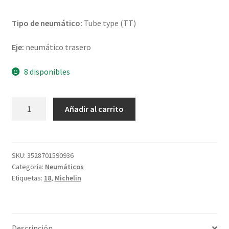
Tipo de neumático:
Tube type (TT)
Eje:
neumático trasero
8 disponibles
Michelin
Añadir al carrito
Desert
Race
Baja
140/80
SKU:
3528701590936
Categoría:
Neumáticos
-
Etiquetas:
18
,
Michelin
18
70R
TT
(trasero)
Descripción