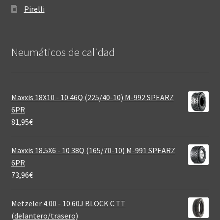
Pirelli
Neumáticos de calidad‎
Maxxis 18X10 - 10 46Q (225/40-10) M-992 SPEARZ
6PR
81,95
€
Maxxis 18.5X6 - 10 38Q (165/70-10) M-991 SPEARZ
6PR
73,96
€
Metzeler 4.00 - 10 60J BLOCK C TT
(delantero/trasero)