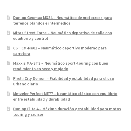
Dunlop Geomax MX34 – Neumático de motocross para
terrenos blandos e intermedios
Mitas Street Force – Neumático deportivo de calle con
equilibrio y control
CST CM-NK01 – Neumático deportivo moderno para
carretera
Maxxis MA-ST3 – Neumático sport-touring con buen
rendimiento en seco y mojado
Pirelli City Demon – Fiabilidad y estabilidad para el uso
urbano diario
Metzeler Perfect ME77 – Neumático clásico con equilibrio
entre estabilidad y durabilidad
Dunlop Elite 4 – Máxima duración y estabilidad para motos
touring y cruiser