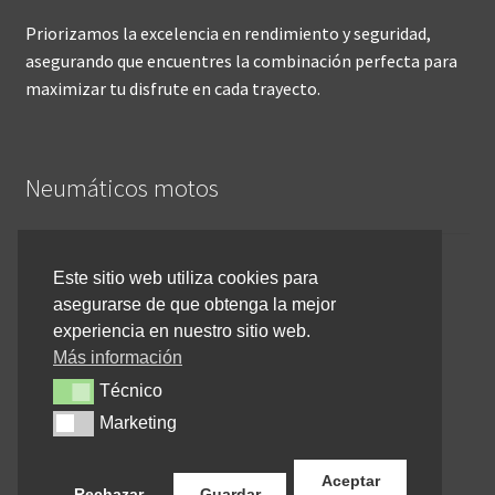
Priorizamos la excelencia en rendimiento y seguridad,
asegurando que encuentres la combinación perfecta para
maximizar tu disfrute en cada trayecto.
Neumáticos motos
Inicio
Este sitio web utiliza cookies para
asegurarse de que obtenga la mejor
Cómo comprar online
experiencia en nuestro sitio web.
Devoluciones y reembolsos
Más información
Técnico
Técnico
Cancelar pedido
Marketing
Marketing
Contacto
Aceptar
Rechazar
Guardar