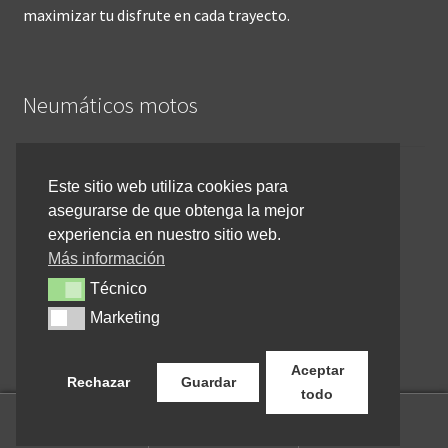
maximizar tu disfrute en cada trayecto.
Neumáticos motos
Inicio
Este sitio web utiliza cookies para
asegurarse de que obtenga la mejor
Cómo comprar online
experiencia en nuestro sitio web.
Devoluciones y reembolsos
Más información
Técnico
Técnico
Cancelar pedido
Marketing
Marketing
Contacto
Aceptar
Rechazar
Guardar
todo
0
Buscar
Buscar