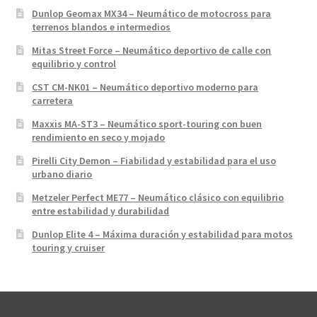
Dunlop Geomax MX34 – Neumático de motocross para
terrenos blandos e intermedios
Mitas Street Force – Neumático deportivo de calle con
equilibrio y control
CST CM-NK01 – Neumático deportivo moderno para
carretera
Maxxis MA-ST3 – Neumático sport-touring con buen
rendimiento en seco y mojado
Pirelli City Demon – Fiabilidad y estabilidad para el uso
urbano diario
Metzeler Perfect ME77 – Neumático clásico con equilibrio
entre estabilidad y durabilidad
Dunlop Elite 4 – Máxima duración y estabilidad para motos
touring y cruiser