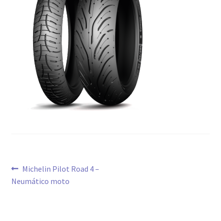
Navegación
Anterior:
Michelin Pilot Road 4 –
Neumático moto
de
entradas