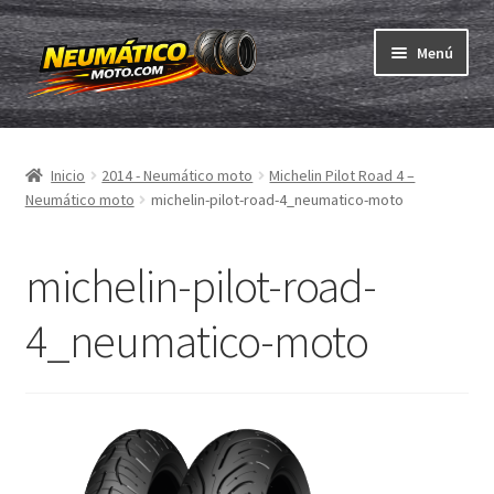
Ir
Ir
Menú
a
al
la
contenido
Expandi
navegación
Neumáticos
el
Inicio
2014 - Neumático moto
Michelin Pilot Road 4 –
menú
Expandi
Cámaras & cintas
Neumático moto
michelin-pilot-road-4_neumatico-moto
hijo
el
menú
Comprar
hijo
michelin-pilot-road-
Expandi
ABC
4_neumatico-moto
el
menú
Expandi
Marcas
hijo
el
menú
Pruebas
hijo
Contacto