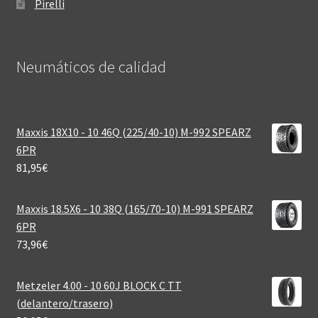
Pirelli
Neumáticos de calidad‎
Maxxis 18X10 - 10 46Q (225/40-10) M-992 SPEARZ
6PR
81,95
€
Maxxis 18.5X6 - 10 38Q (165/70-10) M-991 SPEARZ
6PR
73,96
€
Metzeler 4.00 - 10 60J BLOCK C TT
(delantero/trasero)