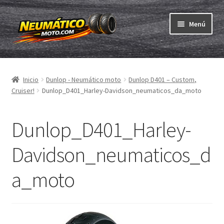
Ir
Ir
Menú
a
al
la
contenido
Expandi
navegación
Neumáticos
el
Inicio
Dunlop - Neumático moto
Dunlop D401 – Custom,
menú
Expandi
Cámaras & cintas
Cruiser!
Dunlop_D401_Harley-Davidson_neumaticos_da_moto
hijo
el
menú
Comprar
hijo
Dunlop_D401_Harley-
Expandi
ABC
Davidson_neumaticos_d
el
menú
Expandi
Marcas
a_moto
hijo
el
menú
Pruebas
hijo
Contacto