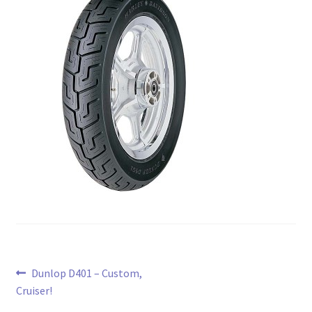
Navegación
Anterior:
Dunlop D401 – Custom,
Cruiser!
de