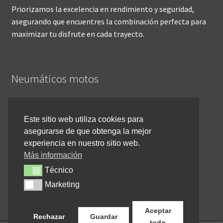
Priorizamos la excelencia en rendimiento y seguridad,
asegurando que encuentres la combinación perfecta para
maximizar tu disfrute en cada trayecto.
Neumáticos motos
Inicio
Este sitio web utiliza cookies para
asegurarse de que obtenga la mejor
Cómo comprar online
experiencia en nuestro sitio web.
Devoluciones y reembolsos
Más información
Técnico
Técnico
Cancelar pedido
Marketing
Marketing
Contacto
Aceptar
Rechazar
Guardar
todo