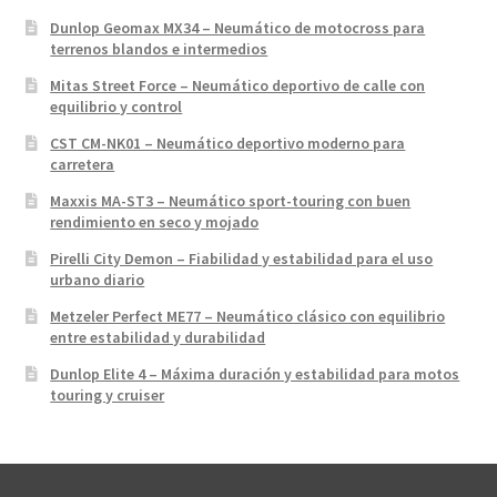
Dunlop Geomax MX34 – Neumático de motocross para
terrenos blandos e intermedios
Mitas Street Force – Neumático deportivo de calle con
equilibrio y control
CST CM-NK01 – Neumático deportivo moderno para
carretera
Maxxis MA-ST3 – Neumático sport-touring con buen
rendimiento en seco y mojado
Pirelli City Demon – Fiabilidad y estabilidad para el uso
urbano diario
Metzeler Perfect ME77 – Neumático clásico con equilibrio
entre estabilidad y durabilidad
Dunlop Elite 4 – Máxima duración y estabilidad para motos
touring y cruiser