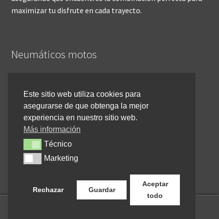
maximizar tu disfrute en cada trayecto.
Neumáticos motos
Inicio
Este sitio web utiliza cookies para
asegurarse de que obtenga la mejor
Cómo comprar online
experiencia en nuestro sitio web.
Devoluciones y reembolsos
Más información
Técnico
Técnico
Cancelar pedido
Marketing
Marketing
Contacto
Aceptar
Rechazar
Guardar
todo
0
Buscar
Buscar