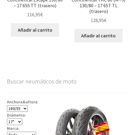
– 17 65S TT (trasero)
130/80 – 17 65T TL
(trasero)
116,95
€
128,95
€
Añadir al carrito
Añadir al carrito
Buscar neumáticos de moto
Anchura&altura:
Diámetro:
Marca: