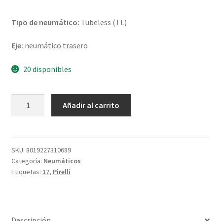
Tipo de neumático:
Tubeless (TL)
Eje:
neumático trasero
20 disponibles
Pirelli
Añadir al carrito
Diablo
Supercorsa
V3
SP
SKU:
8019227310689
Categoría:
Neumáticos
180/55
Etiquetas:
17
,
Pirelli
ZR
17
(73W)
TL
Descripción