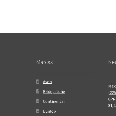
Marcas
Neu
Avon
Maxx
Bridgestone
(225
6PR
Continental
81,9
Dunlop