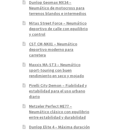
Dunlop Geomax MX34 –
Neumático de motocross para
terrenos blandos e intermedios
Mitas Street Force – Neumático
deportivo de calle con equilibrio
y control
CST CM-NK01 – Neumático
deportivo moderno para
carretera
Maxxis MA-ST3 – Neumático
sport-touring con buen
rendimiento en seco y mojado
Pirelli City Demon – Fiabilidad y
estabilidad para el uso urbano
diario
Metzeler Perfect ME77 –
Neumático clásico con equilibrio
entre estabilidad y durabilidad
Dunlop Elite 4 – Máxima duración