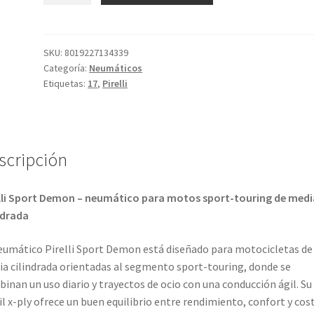
Demon
150/70
-
SKU:
8019227134339
Categoría:
Neumáticos
17
Etiquetas:
17
,
Pirelli
69H
TL
(trasero)
cantidad
scripción
lli Sport Demon – neumático para motos sport-touring de medi
ndrada
eumático Pirelli Sport Demon está diseñado para motocicletas de
a cilindrada orientadas al segmento sport-touring, donde se
inan un uso diario y trayectos de ocio con una conducción ágil. Su
il x-ply ofrece un buen equilibrio entre rendimiento, confort y cos