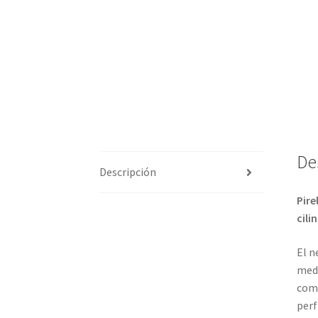
De
Descripción
Pire
cili
El n
medi
comb
perf