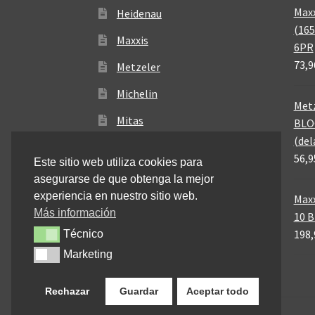
Maxx
Heidenau
(165
Maxxis
6PR
73,9
Metzeler
Michelin
Metz
Mitas
BLO
(del
Pirelli
56,9
Este sitio web utiliza cookies para
asegurarse de que obtenga la mejor
experiencia en nuestro sitio web.
Maxx
Más información
10 
198,
Técnico
Técnico
Marketing
Marketing
Rechazar
Guardar
Aceptar todo