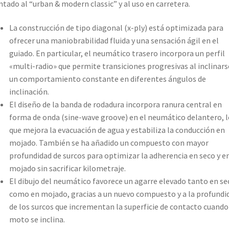
ntado al “urban & modern classic” y al uso en carretera.
La construcción de tipo diagonal (x-ply) está optimizada para
ofrecer una maniobrabilidad fluida y una sensación ágil en el
guiado. En particular, el neumático trasero incorpora un perfil
«multi-radio» que permite transiciones progresivas al inclinars
un comportamiento constante en diferentes ángulos de
inclinación.
El diseño de la banda de rodadura incorpora ranura central en
forma de onda (sine-wave groove) en el neumático delantero, l
que mejora la evacuación de agua y estabiliza la conducción en
mojado. También se ha añadido un compuesto con mayor
profundidad de surcos para optimizar la adherencia en seco y e
mojado sin sacrificar kilometraje.
El dibujo del neumático favorece un agarre elevado tanto en se
como en mojado, gracias a un nuevo compuesto y a la profundi
de los surcos que incrementan la superficie de contacto cuando
moto se inclina.