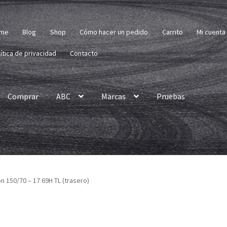
me
Blog
Shop
Cómo hacer un pedido
Carrito
Mi cuenta
ítica de privacidad
Contacto
Comprar
ABC
Marcas
Pruebas
n 150/70 – 17 69H TL (trasero)