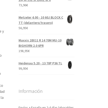
73,96
€
Metzeler 4.00 - 10 60J BLOCK C
TT (delantero/trasero)
56,95
€
e y
Maxxis 28X11 R 14 70M MU-10
BIGHORN 2.0 6PR
198,95
€
o
Heidenau 5.20 - 13 70P P36 TL
99,95
€
n
co
Información
dad
 la
Envíos a España en 2-4 días laborables