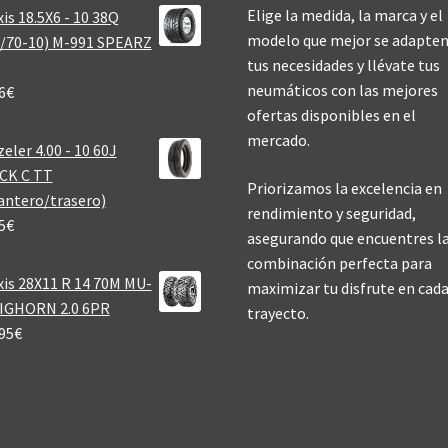
Elige la medida, la marca y el
is 18.5X6 - 10 38Q
modelo que mejor se adapten
/70-10) M-991 SPEARZ
tus necesidades y llévate tus
neumáticos con las mejores
6
€
ofertas disponibles en el
mercado.
eler 4.00 - 10 60J
CK C TT
Priorizamos la excelencia en
antero/trasero)
rendimiento y seguridad,
5
€
asegurando que encuentres l
combinación perfecta para
is 28X11 R 14 70M MU-
maximizar tu disfrute en cad
BIGHORN 2.0 6PR
trayecto.
95
€