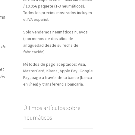
/ 19.95€ paquete (1-3 neumáticos).
Todos los precios mostrados incluyen
ama
el IVA español.
Solo vendemos neumáticos nuevos
(con menos de dos años de
antigüedad desde su fecha de
s de
fabricación)
Métodos de pago aceptados: Visa,
et
MasterCard, Klarna, Apple Pay, Google
más
Pay, pago a través de tu banco (banca
en línea) y transferencia bancaria.
Últimos artículos sobre
neumáticos