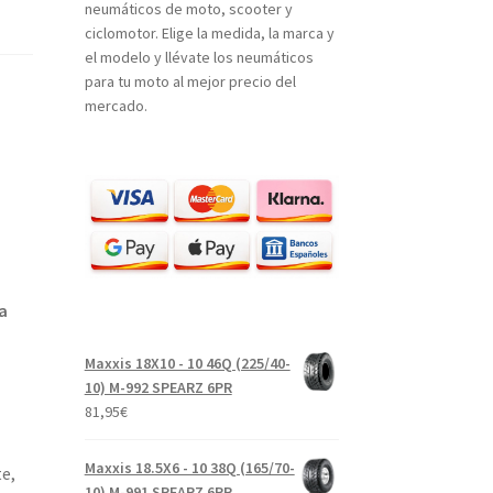
neumáticos de moto, scooter y
ciclomotor. Elige la medida, la marca y
el modelo y llévate los neumáticos
para tu moto al mejor precio del
mercado.
a
Maxxis 18X10 - 10 46Q (225/40-
10) M-992 SPEARZ 6PR
81,95
€
Maxxis 18.5X6 - 10 38Q (165/70-
te,
10) M-991 SPEARZ 6PR