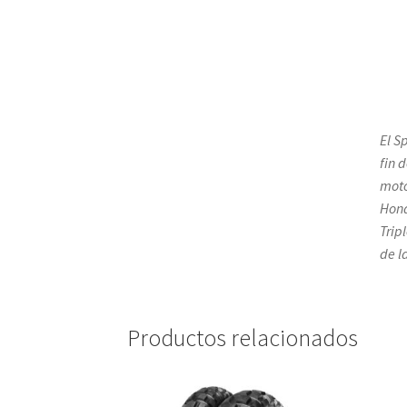
El S
fin 
moto
Hond
Trip
de l
Productos relacionados