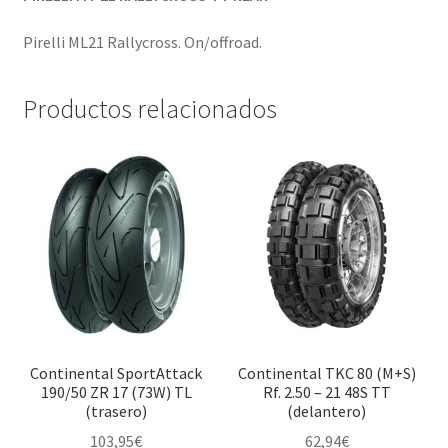
Pirelli ML21 Rallycross. On/offroad.
Productos relacionados
Continental SportAttack
Continental TKC 80 (M+S)
190/50 ZR 17 (73W) TL
Rf. 2.50 – 21 48S TT
(trasero)
(delantero)
103,95
€
62,94
€