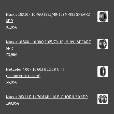
Maxxis 18X10 - 10 46Q (225/40-10) M-992 SPEARZ
6PR
81,95
€
Maxxis 18.5X6 - 10 38Q (165/70-10) M-991 SPEARZ
6PR
73,96
€
Metzeler 4.00 - 10 60J BLOCK C TT
(delantero/trasero)
56,95
€
Maxxis 28X11 R 14 70M MU-10 BIGHORN 2.0 6PR
198,95
€