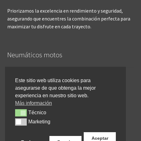
Priorizamos la excelencia en rendimiento y seguridad,
asegurando que encuentres la combinación perfecta para
maximizar tu disfrute en cada trayecto.
Neumáticos motos
Inicio
Este sitio web utiliza cookies para
asegurarse de que obtenga la mejor
Cómo comprar online
experiencia en nuestro sitio web.
Devoluciones y reembolsos
Más información
Técnico
Técnico
Cancelar pedido
Marketing
Marketing
Contacto
Aceptar