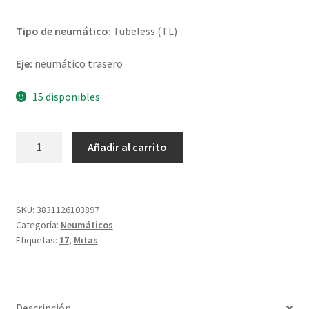
Tipo de neumático:
Tubeless (TL)
Eje:
neumático trasero
15 disponibles
Mitas
Añadir al carrito
Touring
Force
170/60
ZR
SKU:
3831126103897
Categoría:
Neumáticos
17
Etiquetas:
17
,
Mitas
(72W)
TL
(trasero)
cantidad
Descripción