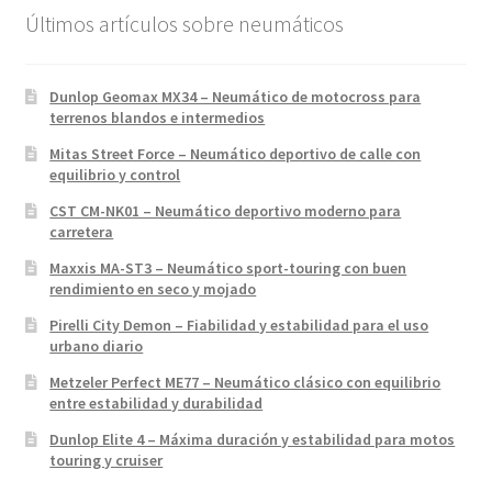
Últimos artículos sobre neumáticos
Dunlop Geomax MX34 – Neumático de motocross para
terrenos blandos e intermedios
Mitas Street Force – Neumático deportivo de calle con
equilibrio y control
CST CM-NK01 – Neumático deportivo moderno para
carretera
Maxxis MA-ST3 – Neumático sport-touring con buen
rendimiento en seco y mojado
Pirelli City Demon – Fiabilidad y estabilidad para el uso
urbano diario
Metzeler Perfect ME77 – Neumático clásico con equilibrio
entre estabilidad y durabilidad
Dunlop Elite 4 – Máxima duración y estabilidad para motos
touring y cruiser