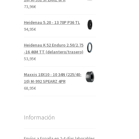
73,96
€
Heidenau 5.20 - 13 70P P36 TL
94,95
€
Heidenau K 52 Enduro 2.50/2.75
-16 46M TT (delantero/trasero)
53,95
€
Maxxis 18X10 - 10 34N (225/40-
10) M-992 SPEARZ 4PR
68,95
€
Información
Envíos a España en 2-4 días laborables