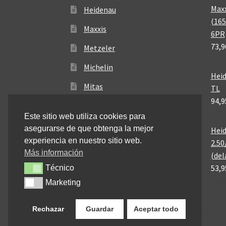
Maxx
Heidenau
(165
Maxxis
6PR
73,9
Metzeler
Michelin
Heid
Mitas
TL
94,9
Pirelli
Este sitio web utiliza cookies para
asegurarse de que obtenga la mejor
Heid
experiencia en nuestro sitio web.
2.50
Más información
(del
53,9
Técnico
Técnico
Marketing
Marketing
Rechazar
Guardar
Aceptar todo