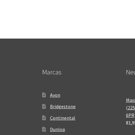
Marcas
Neu
Avon
Maxx
Bridgestone
(225
6PR
Continental
81,9
Dunlop