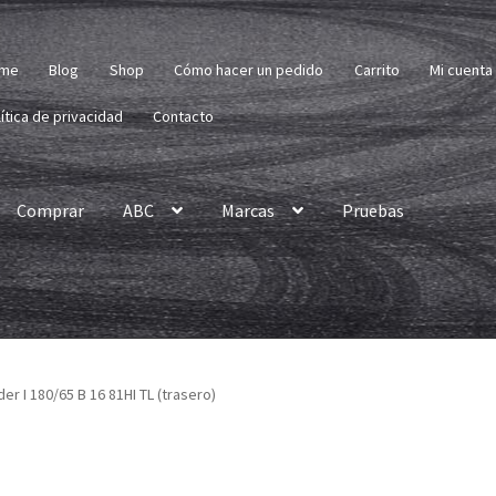
me
Blog
Shop
Cómo hacer un pedido
Carrito
Mi cuenta
ítica de privacidad
Contacto
Comprar
ABC
Marcas
Pruebas
r I 180/65 B 16 81HI TL (trasero)