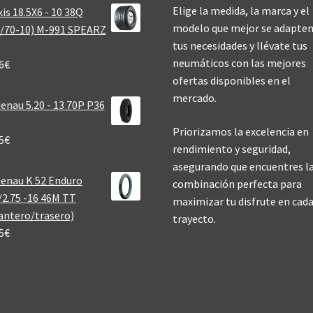
Elige la medida, la marca y el
is 18.5X6 - 10 38Q
modelo que mejor se adapten
/70-10) M-991 SPEARZ
tus necesidades y llévate tus
neumáticos con las mejores
6
€
ofertas disponibles en el
mercado.
enau 5.20 - 13 70P P36
Priorizamos la excelencia en
5
€
rendimiento y seguridad,
asegurando que encuentres l
enau K 52 Enduro
combinación perfecta para
/2.75 -16 46M TT
maximizar tu disfrute en cad
antero/trasero)
trayecto.
5
€