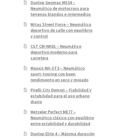
Dunlop Geomax MX34 –
Neumático de motocross para
terrenos blandos e intermedios
Mitas Street Force – Neumático
deportivo de calle con equilibrio
y control
CST CM-NK01 – Neumático
deportivo moderno para
carretera
Maxxis MA-ST3 – Neumático
sport-touring con buen
rendimiento en seco y mojado
Pirelli City Demon – Fiabilidad y
estabilidad para el uso urbano
diario
Metzeler Perfect ME77 –
Neumático clásico con equilibrio
entre estabilidad y durabilidad
Dunlop Elite 4 – Máxima duración