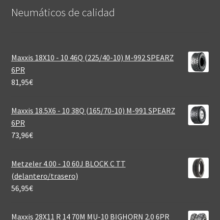
Neumáticos de calidad‎
Maxxis 18X10 - 10 46Q (225/40-10) M-992 SPEARZ
6PR
81,95
€
Maxxis 18.5X6 - 10 38Q (165/70-10) M-991 SPEARZ
6PR
73,96
€
Metzeler 4.00 - 10 60J BLOCK C TT
(delantero/trasero)
56,95
€
Maxxis 28X11 R 14 70M MU-10 BIGHORN 2.0 6PR