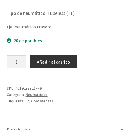
Tipo de neumático:
Tubeless (TL)
Eje:
neumático trasero
20 disponibles
Continental
Añadir al carrito
TKC
80
(M+S)
140/80
SKU:
4019238321449
Categoría:
Neumáticos
-
Etiquetas:
17
,
Continental
17
69Q
TL
(trasero)
Descripción