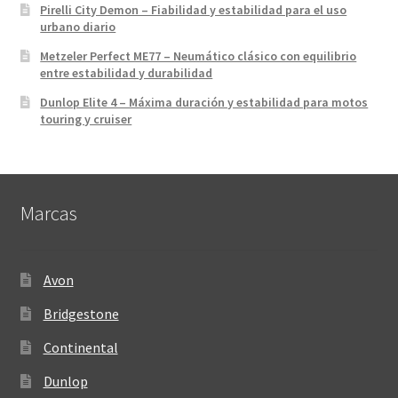
Pirelli City Demon – Fiabilidad y estabilidad para el uso
urbano diario
Metzeler Perfect ME77 – Neumático clásico con equilibrio
entre estabilidad y durabilidad
Dunlop Elite 4 – Máxima duración y estabilidad para motos
touring y cruiser
Marcas
Avon
Bridgestone
Continental
Dunlop