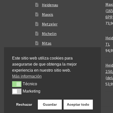
Maxx
Heidenau
(165
Maxxis
6PR
73,9
Metzeler
Michelin
Heid
Mitas
TL
94,9
Pirelli
Este sitio web utiliza cookies para
asegurarse de que obtenga la mejor
Heid
experiencia en nuestro sitio web.
2.50
Más información
(del
53,9
Técnico
Técnico
Marketing
Marketing
Rechazar
Guardar
Aceptar todo