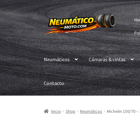
Ir
Ir
Ho
a
al
la
contenido
Pol
navegación
Neumáticos
Cámaras & cintas
Contacto
Inicio
Shop
Neumáticos
Michelin 150/70 – 