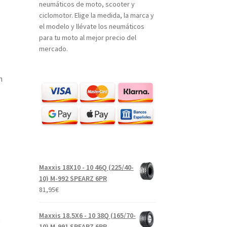
neumáticos de moto, scooter y
ciclomotor. Elige la medida, la marca y
el modelo y llévate los neumáticos
para tu moto al mejor precio del
mercado.
n
Maxxis 18X10 - 10 46Q (225/40-
10) M-992 SPEARZ 6PR
81,95
€
Maxxis 18.5X6 - 10 38Q (165/70-
10) M-991 SPEARZ 6PR