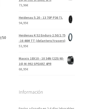
73,96
€
Heidenau 5.20 - 13 70P P36 TL
94,95
€
Heidenau K 52 Enduro 2.50/2.75
0/50
-16 46M TT (delantero/trasero)
53,95
€
Maxxis 18X10 - 10 34N (225/40-
10) M-992 SPEARZ 4PR
68,95
€
Información
Envíos a España en 2-4 días laborables