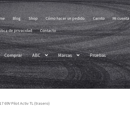
me
Blog
Shop
Cómo hacer un pedido
Carrito
Mi cuenta
ítica de privacidad
Contacto
Comprar
ABC
Marcas
Pruebas
17 69V Pilot Activ TL (trasero)