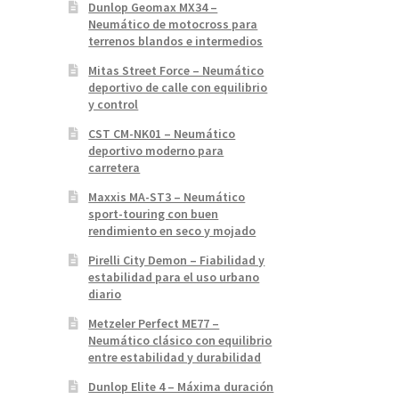
Dunlop Geomax MX34 –
Neumático de motocross para
terrenos blandos e intermedios
Mitas Street Force – Neumático
deportivo de calle con equilibrio
y control
CST CM-NK01 – Neumático
deportivo moderno para
carretera
Maxxis MA-ST3 – Neumático
sport-touring con buen
rendimiento en seco y mojado
Pirelli City Demon – Fiabilidad y
estabilidad para el uso urbano
diario
Metzeler Perfect ME77 –
Neumático clásico con equilibrio
entre estabilidad y durabilidad
Dunlop Elite 4 – Máxima duración