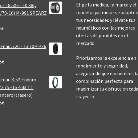
Elige la medida, la marca y el
is 18.5X6 - 10 38Q
modelo que mejor se adapten
/70-10) M-991 SPEARZ
tus necesidades y llévate tus
neumáticos con las mejores
6
€
ofertas disponibles en el
mercado.
enau 5.20 - 13 70P P36
Priorizamos la excelencia en
5
€
rendimiento y seguridad,
asegurando que encuentres l
enau K 52 Enduro
combinación perfecta para
/2.75 -16 46M TT
maximizar tu disfrute en cad
antero/trasero)
trayecto.
5
€