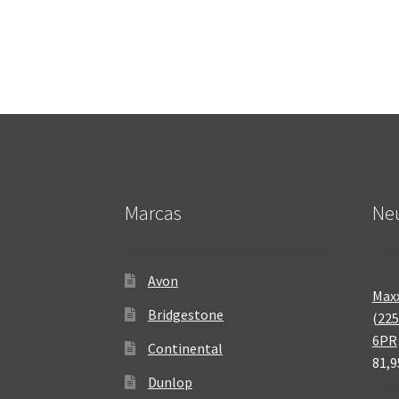
Marcas
Neu
Avon
Maxx
Bridgestone
(225
6PR
Continental
81,9
Dunlop