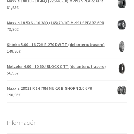
Maxxis 18X10 - 10 46Q (225/40-10) M-992 SPEARZ 6PR
81,95
€
Maxxis 18.5X6 - 10 38Q (165/70-10) M-991 SPEARZ 6PR
73,96
€
Shinko 5.00 - 16 72H E-270 DW TT (delantero/trasero)
148,95
€
Metzeler 4.00 - 10 60J BLOCK C TT (delantero/trasero)
56,95
€
Maxxis 28X11 R 14 70M MU-10 BIGHORN 2.0 6PR
198,95
€
Información