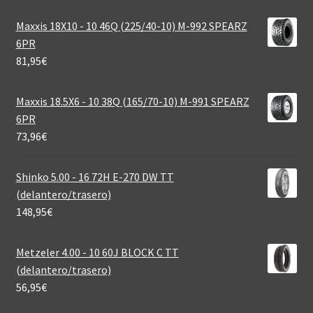
Maxxis 18X10 - 10 46Q (225/40-10) M-992 SPEARZ
6PR
81,95
€
Maxxis 18.5X6 - 10 38Q (165/70-10) M-991 SPEARZ
6PR
73,96
€
Shinko 5.00 - 16 72H E-270 DW TT
(delantero/trasero)
148,95
€
Metzeler 4.00 - 10 60J BLOCK C TT
(delantero/trasero)
56,95
€