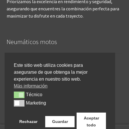
Priorizamos la excelencia en rendimiento y seguridad,
asegurando que encuentres la combinación perfecta para
maximizar tu disfrute en cada trayecto.
Neumáticos motos
Inicio
Este sitio web utiliza cookies para
asegurarse de que obtenga la mejor
Cómo comprar online
experiencia en nuestro sitio web.
Devoluciones y reembolsos
Más información
Técnico
Técnico
Cancelar pedido
Marketing
Marketing
Contacto
Aceptar
Rechazar
Guardar
todo