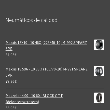
Neumáticos de calidad‎
Maxxis 18X10 - 10 46Q (225/40-10) M-992 SPEARZ
6PR
81,95
€
Maxxis 18.5X6 - 10 38Q (165/70-10) M-991 SPEARZ
6PR
73,96
€
Metzeler 4.00 - 10 60J BLOCK C TT
(delantero/trasero)
56,95
€