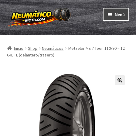
Ir
Ir
Menú
a
al
la
contenido
Expandi
navegación
Neumáticos
el
Inicio
Shop
Neumáticos
Metzeler ME 7 Teen 110/90 – 12
menú
Expandi
Cámaras & cintas
64L TL (delantero/trasero)
hijo
el
menú
Comprar
hijo
Expandi
ABC
el
menú
Expandi
Marcas
hijo
el
menú
Pruebas
hijo
Contacto