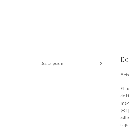
De
Descripción
Metz
El n
de t
mayo
por 
adhe
capa