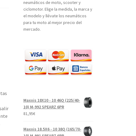
neumáticos de moto, scooter y
ciclomotor. Elige la medida, la marca y
el modelo y llévate los neumáticos
para tu moto al mejor precio del
mercado.
etas
Maxxis 18X10 - 10 46Q (225/40-
10) M-992 SPEARZ 6PR
alir
81,95
€
ente
a
Maxxis 18.5X6 - 10 38Q (165/70-
10) M-991 SPEARZ 6PR