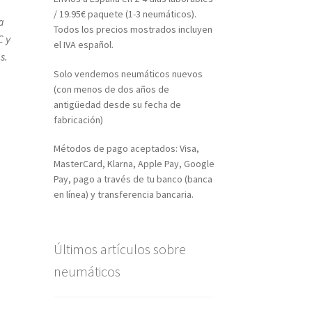
/ 19.95€ paquete (1-3 neumáticos).
a
Todos los precios mostrados incluyen
C y
el IVA español.
s.
Solo vendemos neumáticos nuevos
(con menos de dos años de
antigüedad desde su fecha de
fabricación)
Métodos de pago aceptados: Visa,
MasterCard, Klarna, Apple Pay, Google
Pay, pago a través de tu banco (banca
en línea) y transferencia bancaria.
Últimos artículos sobre
neumáticos