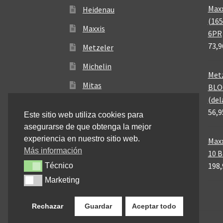
Maxx
Heidenau
(165
Maxxis
6PR
73,9
Metzeler
Michelin
Metz
Mitas
BLO
(del
Pirelli
56,9
Este sitio web utiliza cookies para
asegurarse de que obtenga la mejor
experiencia en nuestro sitio web.
Maxx
Más información
10 
198,
Técnico
Técnico
Marketing
Marketing
Rechazar
Guardar
Aceptar todo