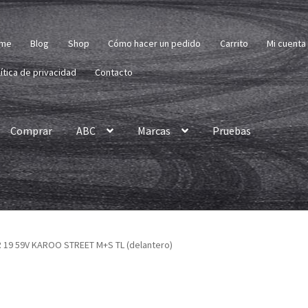
me
Blog
Shop
Cómo hacer un pedido
Carrito
Mi cuenta
ítica de privacidad
Contacto
Comprar
ABC
Marcas
Pruebas
R 19 59V KAROO STREET M+S TL (delantero)