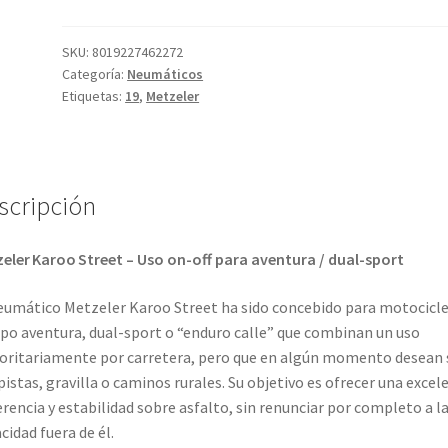
R
19
59V
SKU:
8019227462272
Categoría:
Neumáticos
KAROO
Etiquetas:
19
,
Metzeler
STREET
M+S
TL
(delantero)
scripción
cantidad
eler Karoo Street – Uso on-off para aventura / dual-sport
eumático Metzeler Karoo Street ha sido concebido para motocicl
ipo aventura, dual-sport o “enduro calle” que combinan un uso
ritariamente por carretera, pero que en algún momento desean s
pistas, gravilla o caminos rurales. Su objetivo es ofrecer una excel
rencia y estabilidad sobre asfalto, sin renunciar por completo a l
cidad fuera de él.