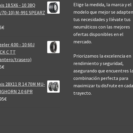
Elige la medida, la marca y el
is 18.5X6 - 10 38Q
modelo que mejor se adapten
/70-10) M-991 SPEARZ
tus necesidades y llévate tus
neumáticos con las mejores
6
€
ofertas disponibles en el
mercado.
eler 4.00 - 10 60J
CK C TT
Priorizamos la excelencia en
antero/trasero)
rendimiento y seguridad,
5
€
asegurando que encuentres l
combinación perfecta para
is 28X11 R 14 70M MU-
maximizar tu disfrute en cad
BIGHORN 2.0 6PR
trayecto.
95
€