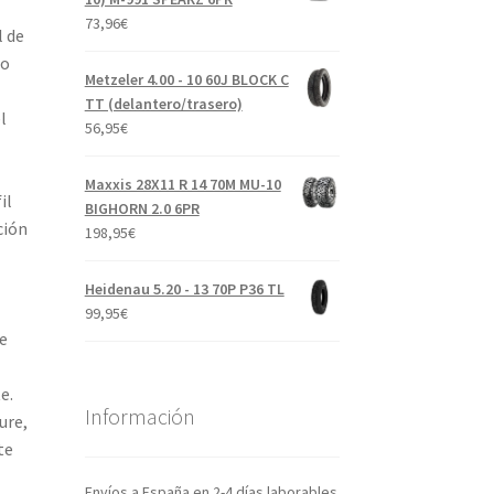
73,96
€
l de
lo
Metzeler 4.00 - 10 60J BLOCK C
TT (delantero/trasero)
l
56,95
€
Maxxis 28X11 R 14 70M MU-10
il
BIGHORN 2.0 6PR
ción
198,95
€
Heidenau 5.20 - 13 70P P36 TL
99,95
€
e
e.
Información
ure,
te
Envíos a España en 2-4 días laborables