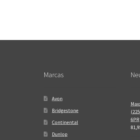
Marcas
Neu
Avon
Maxx
Bridgestone
(225
6PR
Continental
81,9
Dunlop