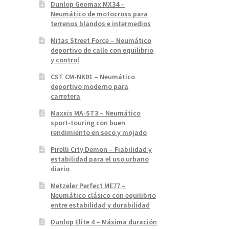
Dunlop Geomax MX34 –
Neumático de motocross para
terrenos blandos e intermedios
Mitas Street Force – Neumático
deportivo de calle con equilibrio
y control
CST CM-NK01 – Neumático
deportivo moderno para
carretera
Maxxis MA-ST3 – Neumático
sport-touring con buen
rendimiento en seco y mojado
Pirelli City Demon – Fiabilidad y
estabilidad para el uso urbano
diario
Metzeler Perfect ME77 –
Neumático clásico con equilibrio
entre estabilidad y durabilidad
Dunlop Elite 4 – Máxima duración