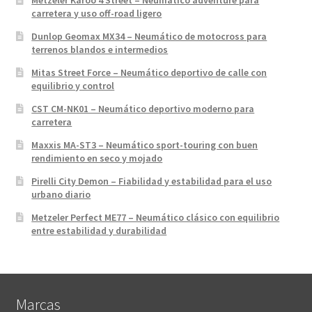
Metzeler Karoo 4 Street – Neumático adventure para
carretera y uso off-road ligero
Dunlop Geomax MX34 – Neumático de motocross para
terrenos blandos e intermedios
Mitas Street Force – Neumático deportivo de calle con
equilibrio y control
CST CM-NK01 – Neumático deportivo moderno para
carretera
Maxxis MA-ST3 – Neumático sport-touring con buen
rendimiento en seco y mojado
Pirelli City Demon – Fiabilidad y estabilidad para el uso
urbano diario
Metzeler Perfect ME77 – Neumático clásico con equilibrio
entre estabilidad y durabilidad
Marcas