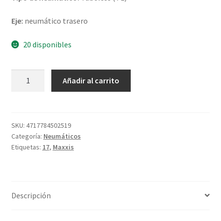
Eje:
neumático trasero
20 disponibles
Maxxis
Añadir al carrito
M-
6103
130/70
-
SKU:
4717784502519
Categoría:
Neumáticos
17
Etiquetas:
17
,
Maxxis
62H
TL
(trasero)
cantidad
Descripción