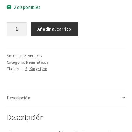
2 disponibles
Kingstyre
Añadir al carrito
16X6.50
-
8
52N
SKU:
8717219601592
Categoría:
Neumáticos
V-
Etiquetas:
8
,
Kingstyre
3502
4PR
TL
cantidad
Descripción
Descripción