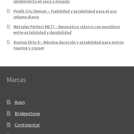
rendimiento en seco y mojado
Pirelli City Demon – Fiabilidad y estabilidad para el uso
urbano diario
Metzeler Perfect ME77 – Neumático clásico con equilibrio
entre estabilidad y durabilidad
Dunlop Elite 4 – Máxima duración y estabilidad para motos
touring y cruiser
Marcas
Avon
Bridgestone
Continental