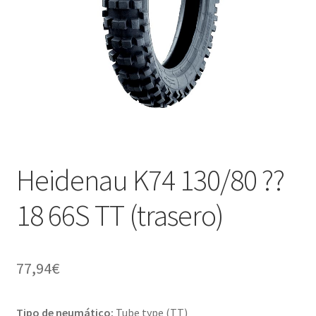
Heidenau K74 130/80 ??
18 66S TT (trasero)
77,94
€
Tipo de neumático:
Tube type (TT)