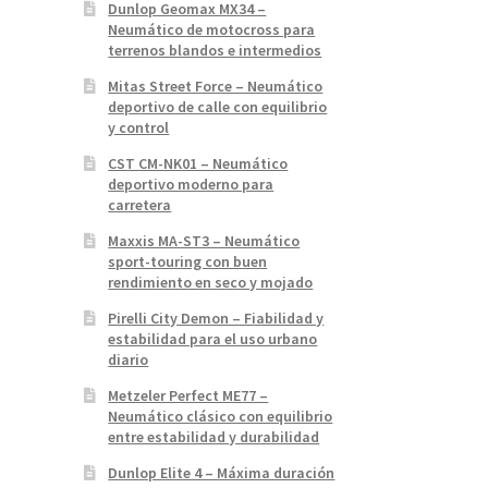
Dunlop Geomax MX34 –
Neumático de motocross para
terrenos blandos e intermedios
Mitas Street Force – Neumático
deportivo de calle con equilibrio
y control
CST CM-NK01 – Neumático
deportivo moderno para
carretera
Maxxis MA-ST3 – Neumático
sport-touring con buen
rendimiento en seco y mojado
Pirelli City Demon – Fiabilidad y
estabilidad para el uso urbano
diario
Metzeler Perfect ME77 –
Neumático clásico con equilibrio
entre estabilidad y durabilidad
Dunlop Elite 4 – Máxima duración