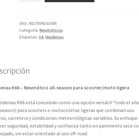
66
Snowtex
(M+S)
SKU:
4027694161608
Categoría:
Neumáticos
110/80
Etiquetas:
14
,
Heidenau
-
14
59P
TL
scripción
(delantero/trasero)
cantidad
enau K66 – Neumático all-season para scooter/moto ligera
eidenau K66 está concebido como una opción versátil “todo el añ
-season) para scooters o motocicletas ligeras que combinan uso
no, carretera y condiciones meteorológicas variables. Su enfoque 
cer seguridad, estabilidad y confianza tanto en pavimento seco 
ojado, sin estar orientado al uso off-road.