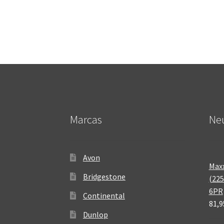
Marcas
Neu
Avon
Maxx
Bridgestone
(225
6PR
Continental
81,9
Dunlop