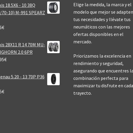
Elige la medida, la marca y el
is 18.5X6 - 10 38Q
modelo que mejor se adapten
/70-10) M-991 SPEARZ
tus necesidades y llévate tus
neumáticos con las mejores
6
€
ofertas disponibles en el
mercado.
is 28X11 R 14 70M MU-
BIGHORN 2.0 6PR
Priorizamos la excelencia en
95
€
rendimiento y seguridad,
asegurando que encuentres l
enau 5.20 - 13 70P P36
combinación perfecta para
maximizar tu disfrute en cad
5
€
trayecto.