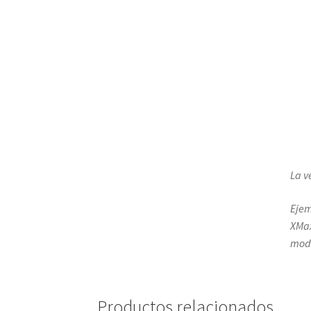
La v
Ejem
XMax
mode
Productos relacionados