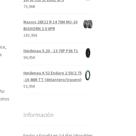
73,96
€
Maxxis 28X11 R 14 70M MU-10
BIGHORN 2.0 6PR
a
185,95
€
ce,
Heidenau 5.20 - 13 70P P36 TL
s
94,95
€
Heidenau K 52 Enduro 2.50/2.75
-16 46M TT (delantero/trasero)
53,95
€
aha
otros
Información
Envíos a España en 2-4 días laborables