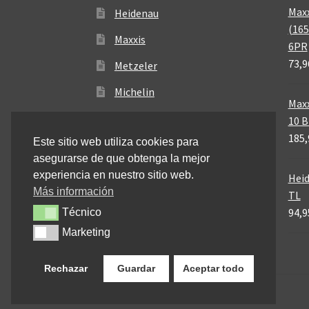
Maxx
Heidenau
(165
Maxxis
6PR
73,9
Metzeler
Michelin
Maxx
Mitas
10 
185,
Este sitio web utiliza cookies para
Pirelli
asegurarse de que obtenga la mejor
experiencia en nuestro sitio web.
Heid
Más información
TL
94,9
Técnico
Técnico
Marketing
Marketing
Rechazar
Guardar
Aceptar todo