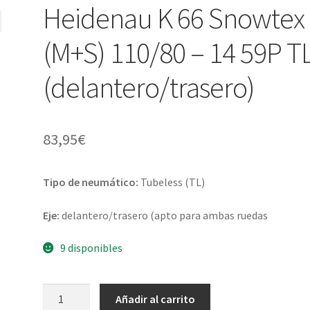
Heidenau K 66 Snowtex
(M+S) 110/80 – 14 59P T
(delantero/trasero)
83,95
€
Tipo de neumático:
Tubeless (TL)
Eje:
delantero/trasero (apto para ambas ruedas
9 disponibles
Heidenau
Añadir al carrito
K