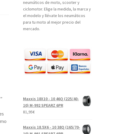
neumáticos de moto, scooter y
ciclomotor. Elige la medida, la marca y
el modelo y llévate los neumáticos
para tu moto al mejor precio del
mercado.
o”
Maxxis 18X10 - 10 46Q (225/40-
10) M-992 SPEARZ 6PR
81,95
€
es
como
Maxxis 18.5X6 - 10 38Q (165/70-
10) M-991 SPEARZ 6PR