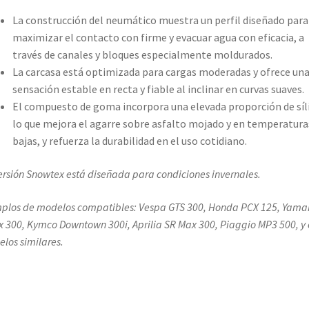
La construcción del neumático muestra un perfil diseñado para
maximizar el contacto con firme y evacuar agua con eficacia, a
través de canales y bloques especialmente moldurados.
La carcasa está optimizada para cargas moderadas y ofrece un
sensación estable en recta y fiable al inclinar en curvas suaves.
El compuesto de goma incorpora una elevada proporción de síli
lo que mejora el agarre sobre asfalto mojado y en temperatura
bajas, y refuerza la durabilidad en el uso cotidiano.
ersión Snowtex está diseñada para condiciones invernales.
plos de modelos compatibles: Vespa GTS 300, Honda PCX 125, Yam
 300, Kymco Downtown 300i, Aprilia SR Max 300, Piaggio MP3 500, y 
los similares.