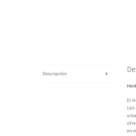
De
Descripción
Heid
El H
(all
urba
ofre
en m