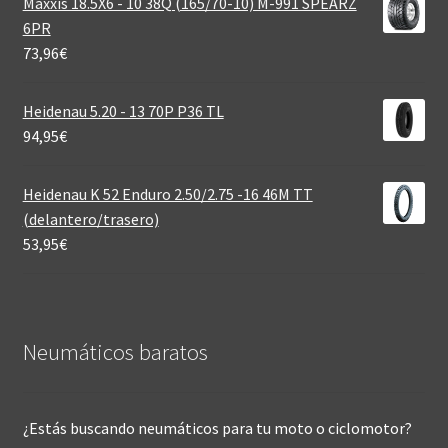
Maxxis 18.5X6 - 10 38Q (165/70-10) M-991 SPEARZ
6PR
73,96
€
Heidenau 5.20 - 13 70P P36 TL
94,95
€
Heidenau K 52 Enduro 2.50/2.75 -16 46M TT
(delantero/trasero)
53,95
€
Neumáticos baratos
¿Estás buscando neumáticos para tu moto o ciclomotor?