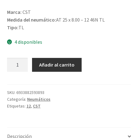
Marca:
CST
Medida del neumático:
AT 25 x 8.00 – 12 46N TL
Tipo:
TL
4 disponibles
CST
Añadir al carrito
25X8
-
12
46N
SKU:
6933882593893
Categoría:
Neumáticos
(205/80-
Etiquetas:
12
,
CST
12)
CS-
05
STRYDER
Descripción