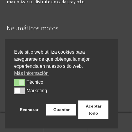
maximizar tu disfrute en cada trayecto.
Neumáticos motos
Inicio
Este sitio web utiliza cookies para
asegurarse de que obtenga la mejor
Cómo comprar online
experiencia en nuestro sitio web.
Devoluciones y reembolsos
Más información
Técnico
Técnico
Cancelar pedido
Marketing
Marketing
Contacto
Aceptar
Rechazar
Guardar
todo
0
Buscar
Buscar