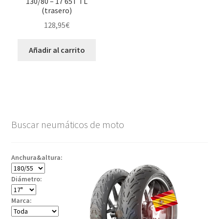
130/80 – 17 65T TL
(trasero)
128,95
€
Añadir al carrito
Buscar neumáticos de moto
Anchura&altura:
Diámetro:
Marca: