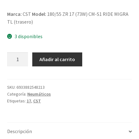
Marca:
CST
Model:
180/55 ZR 17 (73W) CM-S1 RIDE MIGRA
TL (trasero)
3 disponibles
CST
Añadir al carrito
180/55
ZR
17
(73W)
SKU:
6933882548213
Categoría:
Neumáticos
CM-
Etiquetas:
17
,
CST
S1
RIDE
MIGRA
TL
Descripción
(trasero)