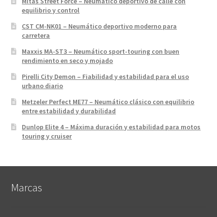
Mitas Street Force – Neumático deportivo de calle con
equilibrio y control
CST CM-NK01 – Neumático deportivo moderno para
carretera
Maxxis MA-ST3 – Neumático sport-touring con buen
rendimiento en seco y mojado
Pirelli City Demon – Fiabilidad y estabilidad para el uso
urbano diario
Metzeler Perfect ME77 – Neumático clásico con equilibrio
entre estabilidad y durabilidad
Dunlop Elite 4 – Máxima duración y estabilidad para motos
touring y cruiser
Marcas