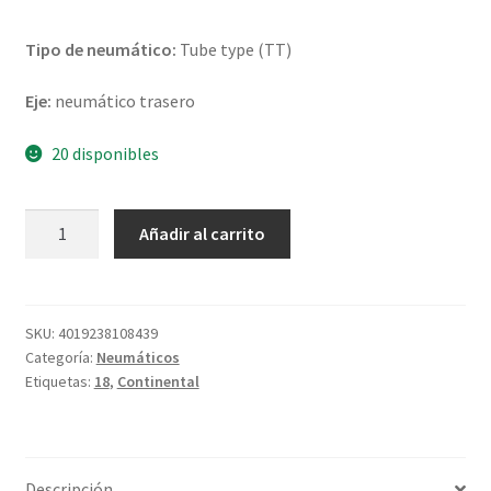
Tipo de neumático:
Tube type (TT)
Eje:
neumático trasero
20 disponibles
Continental
Añadir al carrito
TKC
80
(M+S)
Rf.
SKU:
4019238108439
Categoría:
Neumáticos
4.10
Etiquetas:
18
,
Continental
-
18
66P
TT
Descripción