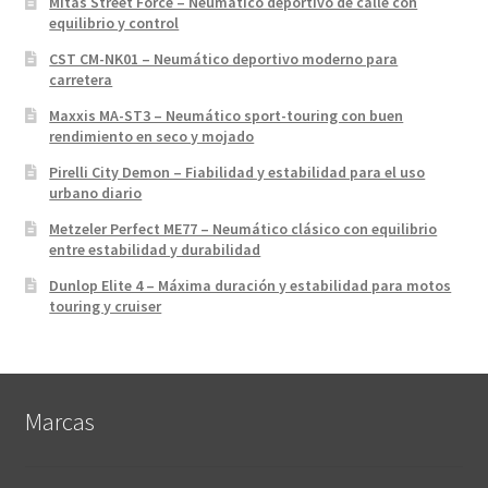
Mitas Street Force – Neumático deportivo de calle con
equilibrio y control
CST CM-NK01 – Neumático deportivo moderno para
carretera
Maxxis MA-ST3 – Neumático sport-touring con buen
rendimiento en seco y mojado
Pirelli City Demon – Fiabilidad y estabilidad para el uso
urbano diario
Metzeler Perfect ME77 – Neumático clásico con equilibrio
entre estabilidad y durabilidad
Dunlop Elite 4 – Máxima duración y estabilidad para motos
touring y cruiser
Marcas