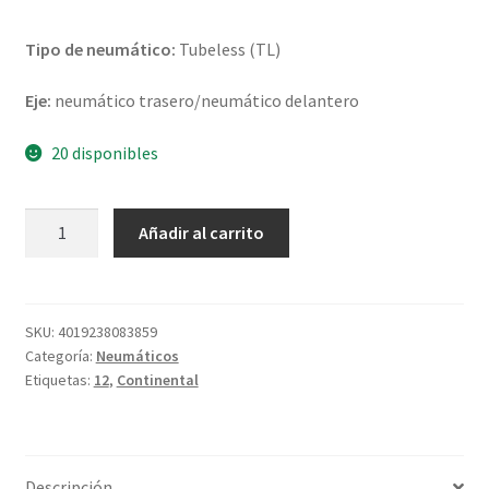
Tipo de neumático:
Tubeless (TL)
Eje:
neumático trasero/neumático delantero
20 disponibles
Continental
Añadir al carrito
120/70
-
12
58P
SKU:
4019238083859
Categoría:
Neumáticos
SCOOT
Etiquetas:
12
,
Continental
RF
TL
(delantero/trasero)
cantidad
Descripción