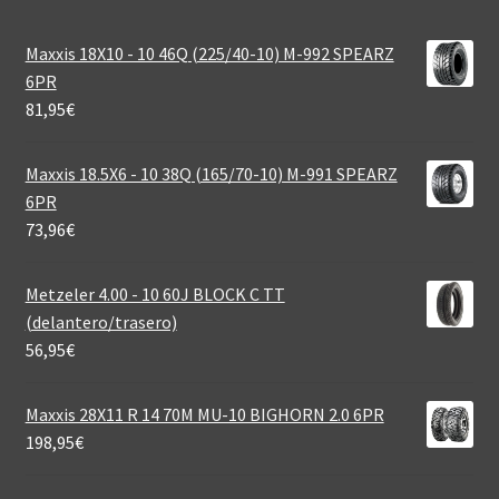
Maxxis 18X10 - 10 46Q (225/40-10) M-992 SPEARZ
6PR
81,95
€
Maxxis 18.5X6 - 10 38Q (165/70-10) M-991 SPEARZ
6PR
73,96
€
Metzeler 4.00 - 10 60J BLOCK C TT
(delantero/trasero)
56,95
€
Maxxis 28X11 R 14 70M MU-10 BIGHORN 2.0 6PR
198,95
€