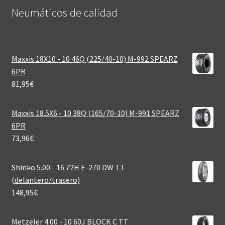
Neumáticos de calidad‎
Maxxis 18X10 - 10 46Q (225/40-10) M-992 SPEARZ
6PR
81,95
€
Maxxis 18.5X6 - 10 38Q (165/70-10) M-991 SPEARZ
6PR
73,96
€
Shinko 5.00 - 16 72H E-270 DW TT
(delantero/trasero)
148,95
€
Metzeler 4.00 - 10 60J BLOCK C TT