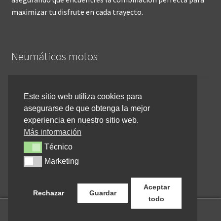
maximizar tu disfrute en cada trayecto.
Neumáticos motos
Inicio
Este sitio web utiliza cookies para
asegurarse de que obtenga la mejor
Cómo comprar online
experiencia en nuestro sitio web.
Devoluciones y reembolsos
Más información
Técnico
Técnico
Cancelar pedido
Marketing
Marketing
Contacto
Aceptar
Rechazar
Guardar
todo
0