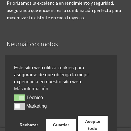
Priorizamos la excelencia en rendimiento y seguridad,
asegurando que encuentres la combinación perfecta para
maximizar tu disfrute en cada trayecto.
Neumáticos motos
Inicio
Este sitio web utiliza cookies para
asegurarse de que obtenga la mejor
Cómo comprar online
experiencia en nuestro sitio web.
Devoluciones y reembolsos
Más información
Técnico
Técnico
Cancelar pedido
Marketing
Marketing
Contacto
Aceptar
Rechazar
Guardar
todo