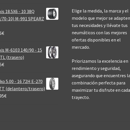
Elige la medida, la marca y el
is 18.5X6 - 10 38Q
modelo que mejor se adapten
/70-10) M-991 SPEARZ
tus necesidades y llévate tus
neumáticos con las mejores
6
€
ofertas disponibles en el
mercado.
is M-6103 140/90 - 15
TL (trasero)
Priorizamos la excelencia en
5
€
rendimiento y seguridad,
asegurando que encuentres l
ko 5.00 - 16 72H E-270
combinación perfecta para
T (delantero/trasero)
maximizar tu disfrute en cad
95
€
trayecto.