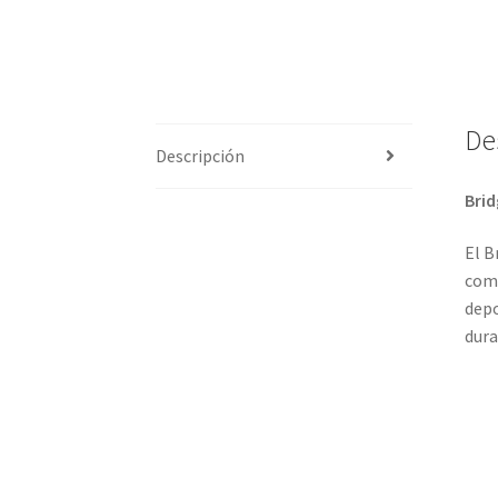
De
Descripción
Brid
El B
comb
depo
dura