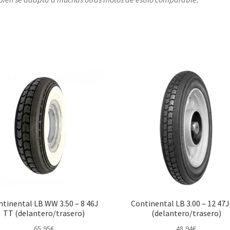
tinental LB WW 3.50 – 8 46J
Continental LB 3.00 – 12 47
TT (delantero/trasero)
(delantero/trasero)
65,95
€
48,94
€