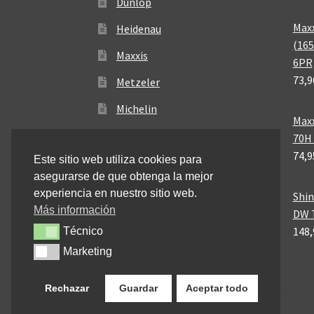
Dunlop
Maxx
Heidenau
(165
Maxxis
6PR
73,9
Metzeler
Michelin
Maxx
Mitas
70H 
74,9
Este sitio web utiliza cookies para
Pirelli
asegurarse de que obtenga la mejor
experiencia en nuestro sitio web.
Shin
Más información
DW T
148,
Técnico
Técnico
Marketing
Marketing
Rechazar
Guardar
Aceptar todo