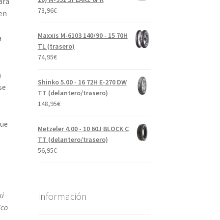
ara
73,96
€
en
Maxxis M-6103 140/90 - 15 70H
a
TL (trasero)
74,95
€
n
Shinko 5.00 - 16 72H E-270 DW
se
TT (delantero/trasero)
148,95
€
que
Metzeler 4.00 - 10 60J BLOCK C
TT (delantero/trasero)
56,95
€
ki
Información
ico