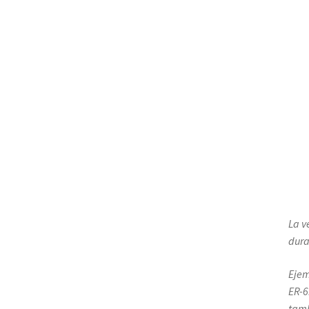
La v
dura
Ejem
ER-6
tamb