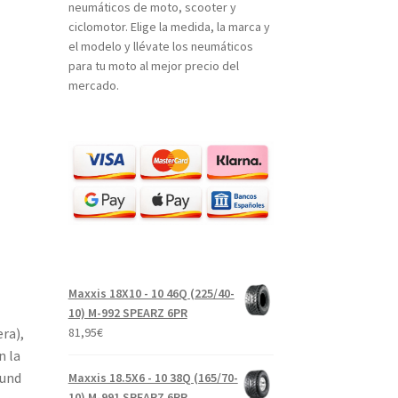
neumáticos de moto, scooter y
ciclomotor. Elige la medida, la marca y
el modelo y llévate los neumáticos
para tu moto al mejor precio del
mercado.
Maxxis 18X10 - 10 46Q (225/40-
10) M-992 SPEARZ 6PR
ra),
81,95
€
n la
ound
Maxxis 18.5X6 - 10 38Q (165/70-
10) M-991 SPEARZ 6PR