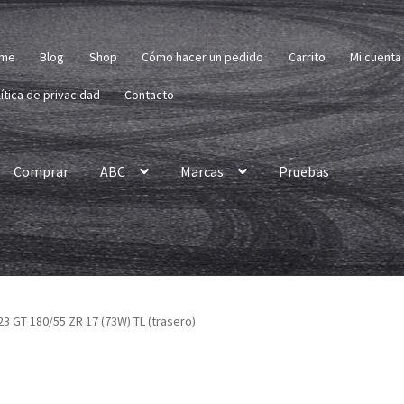
me
Blog
Shop
Cómo hacer un pedido
Carrito
Mi cuenta
ítica de privacidad
Contacto
Comprar
ABC
Marcas
Pruebas
3 GT 180/55 ZR 17 (73W) TL (trasero)