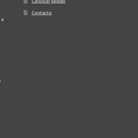
Cancelar pedido
Contacto
 a
a
a