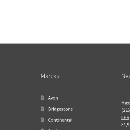
Marcas
Neu
Avon
Maxx
Bridgestone
(225
6PR
Continental
81,9