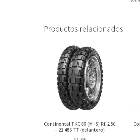
Productos relacionados
Continental TKC 80 (M+S) Rf. 2.50
Con
– 21 48S TT (delantero)
62,94
€