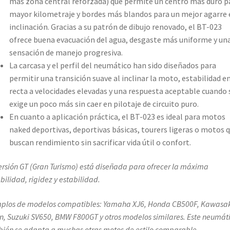
más zona central reforzada) que permite un centro más duro p
mayor kilometraje y bordes más blandos para un mejor agarre 
inclinación. Gracias a su patrón de dibujo renovado, el BT-023
ofrece buena evacuación del agua, desgaste más uniforme y un
sensación de manejo progresiva.
La carcasa y el perfil del neumático han sido diseñados para
permitir una transición suave al inclinar la moto, estabilidad e
recta a velocidades elevadas y una respuesta aceptable cuando 
exige un poco más sin caer en pilotaje de circuito puro.
En cuanto a aplicación práctica, el BT-023 es ideal para motos
naked deportivas, deportivas básicas, tourers ligeras o motos 
buscan rendimiento sin sacrificar vida útil o confort.
ersión GT (Gran Turismo) está diseñada para ofrecer la máxima
bilidad, rigidez y estabilidad.
plos de modelos compatibles: Yamaha XJ6, Honda CB500F, Kawasa
n, Suzuki SV650, BMW F800GT y otros modelos similares. Este neumát
ién se adapta a muchas otras motos de estilo comparable.