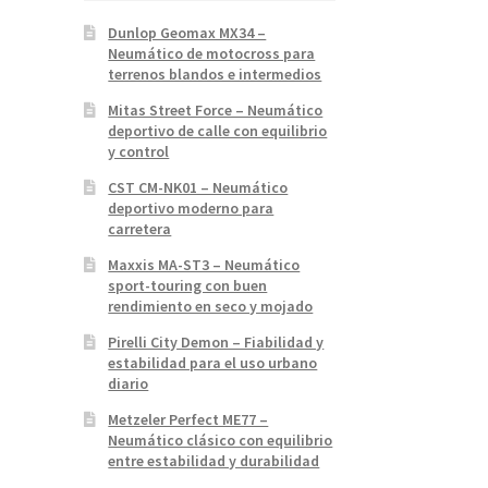
Dunlop Geomax MX34 –
Neumático de motocross para
terrenos blandos e intermedios
Mitas Street Force – Neumático
deportivo de calle con equilibrio
y control
CST CM-NK01 – Neumático
deportivo moderno para
carretera
Maxxis MA-ST3 – Neumático
sport-touring con buen
rendimiento en seco y mojado
Pirelli City Demon – Fiabilidad y
estabilidad para el uso urbano
diario
Metzeler Perfect ME77 –
Neumático clásico con equilibrio
entre estabilidad y durabilidad