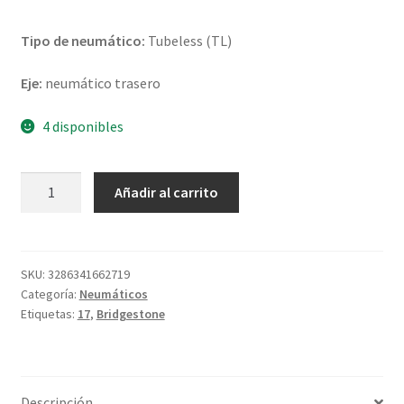
Tipo de neumático:
Tubeless (TL)
Eje:
neumático trasero
4 disponibles
Bridgestone
Añadir al carrito
AX
41
M+S
140/80
SKU:
3286341662719
Categoría:
Neumáticos
B
Etiquetas:
17
,
Bridgestone
17
69Q
TL
(trasero)
Descripción