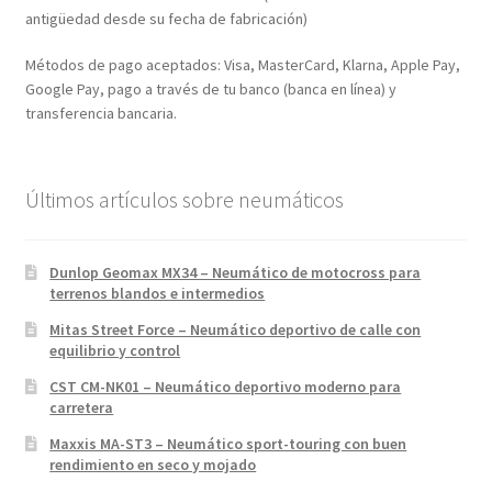
antigüedad desde su fecha de fabricación)
Métodos de pago aceptados: Visa, MasterCard, Klarna, Apple Pay,
Google Pay, pago a través de tu banco (banca en línea) y
transferencia bancaria.
Últimos artículos sobre neumáticos
Dunlop Geomax MX34 – Neumático de motocross para
terrenos blandos e intermedios
Mitas Street Force – Neumático deportivo de calle con
equilibrio y control
CST CM-NK01 – Neumático deportivo moderno para
carretera
Maxxis MA-ST3 – Neumático sport-touring con buen
rendimiento en seco y mojado