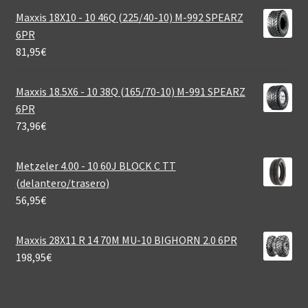
Maxxis 18X10 - 10 46Q (225/40-10) M-992 SPEARZ
6PR
81,95
€
Maxxis 18.5X6 - 10 38Q (165/70-10) M-991 SPEARZ
6PR
73,96
€
Metzeler 4.00 - 10 60J BLOCK C TT
(delantero/trasero)
56,95
€
Maxxis 28X11 R 14 70M MU-10 BIGHORN 2.0 6PR
198,95
€