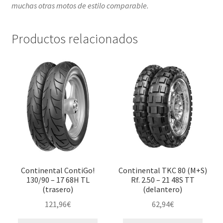
muchas otras motos de estilo comparable.
Productos relacionados
Continental ContiGo!
Continental TKC 80 (M+S)
130/90 – 17 68H TL
Rf. 2.50 – 21 48S TT
(trasero)
(delantero)
121,96
€
62,94
€