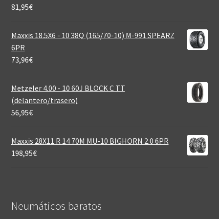
81,95
€
Maxxis 18.5X6 - 10 38Q (165/70-10) M-991 SPEARZ
6PR
73,96
€
Metzeler 4.00 - 10 60J BLOCK C TT
(delantero/trasero)
56,95
€
Maxxis 28X11 R 14 70M MU-10 BIGHORN 2.0 6PR
198,95
€
Neumáticos baratos