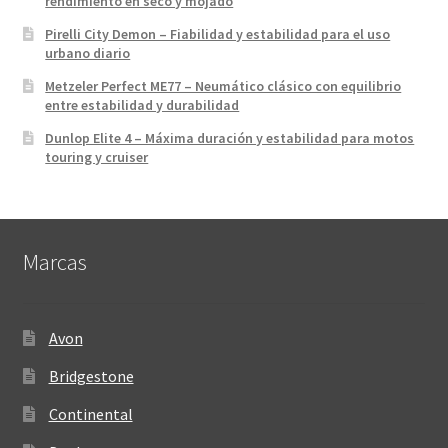
rendimiento en seco y mojado
Pirelli City Demon – Fiabilidad y estabilidad para el uso
urbano diario
Metzeler Perfect ME77 – Neumático clásico con equilibrio
entre estabilidad y durabilidad
Dunlop Elite 4 – Máxima duración y estabilidad para motos
touring y cruiser
Marcas
Avon
Bridgestone
Continental