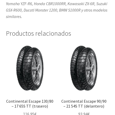
Yamaha YZF-R6, Honda CBR1000RR, Kawasaki ZX-6R, Suzuki
GSX-R600, Ducati Monster 1200, BMW S1000R y otros modelos
similares.
Productos relacionados
Continental Escape 130/80
Continental Escape 90/90
– 17 65S TT (trasero)
– 21 54S TT (delantero)
116,95
€
93,94
€