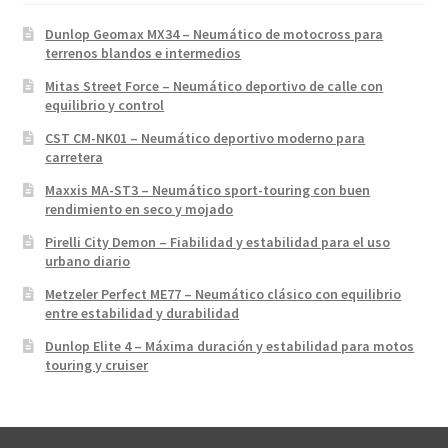
Dunlop Geomax MX34 – Neumático de motocross para
terrenos blandos e intermedios
Mitas Street Force – Neumático deportivo de calle con
equilibrio y control
CST CM-NK01 – Neumático deportivo moderno para
carretera
Maxxis MA-ST3 – Neumático sport-touring con buen
rendimiento en seco y mojado
Pirelli City Demon – Fiabilidad y estabilidad para el uso
urbano diario
Metzeler Perfect ME77 – Neumático clásico con equilibrio
entre estabilidad y durabilidad
Dunlop Elite 4 – Máxima duración y estabilidad para motos
touring y cruiser