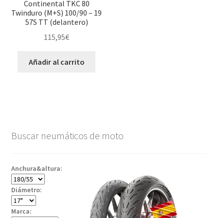
Continental TKC 80
Twinduro (M+S) 100/90 – 19
57S TT (delantero)
115,95
€
Añadir al carrito
Buscar neumáticos de moto
Anchura&altura:
Diámetro:
Marca: