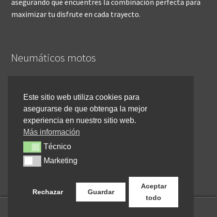
asegurando que encuentres la combinación perfecta para
maximizar tu disfrute en cada trayecto.
Neumáticos motos
Inicio
Este sitio web utiliza cookies para
asegurarse de que obtenga la mejor
Cómo comprar online
experiencia en nuestro sitio web.
Devoluciones y reembolsos
Más información
Técnico
Técnico
Cancelar pedido
Marketing
Marketing
Contacto
Aceptar
Rechazar
Guardar
todo
0