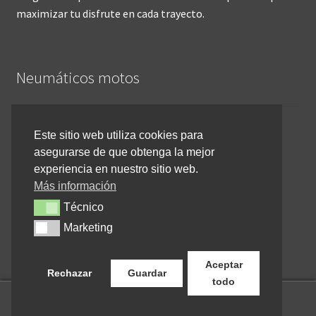
maximizar tu disfrute en cada trayecto.
Neumáticos motos
Inicio
Este sitio web utiliza cookies para
asegurarse de que obtenga la mejor
Cómo comprar online
experiencia en nuestro sitio web.
Devoluciones y reembolsos
Más información
Técnico
Técnico
Cancelar pedido
Marketing
Marketing
Contacto
Aceptar
Rechazar
Guardar
todo
0
Buscar
Buscar