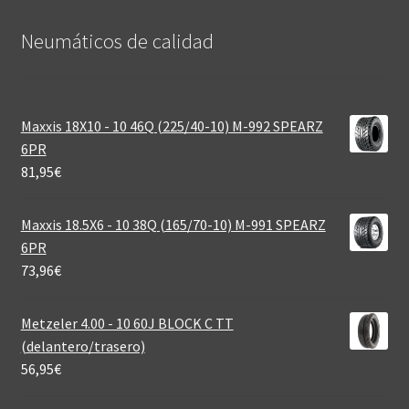
Neumáticos de calidad‎
Maxxis 18X10 - 10 46Q (225/40-10) M-992 SPEARZ
6PR
81,95
€
Maxxis 18.5X6 - 10 38Q (165/70-10) M-991 SPEARZ
6PR
73,96
€
Metzeler 4.00 - 10 60J BLOCK C TT
(delantero/trasero)
56,95
€