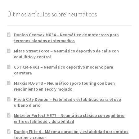
Últimos artículos sobre neumáticos
Dunlop Geomax MX34 – Neumático de motocross para
terrenos blandos e intermedios
Mitas Street Force – Neumático deportivo de calle con
equilibrio y control
CST CM-NK01 – Neumático deportivo moderno para
carretera
Maxxis MA-ST3 – Neumático sport-touring con buen
rendimiento en seco y mojado
Pirelli City Demon – Fiabilidad y estabilidad para el uso
urbano diario
Metzeler Perfect ME77 – Neumático clásico con equilibrio
entre estabilidad y durabilidad
Dunlop Elite 4 – Máxima duración y estabilidad para motos
touring y cruiser