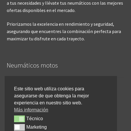
a tus necesidades y llévate tus neumáticos con las mejores
ofertas disponibles en el mercado.
Priorizamos la excelencia en rendimiento y seguridad,
asegurando que encuentres la combinación perfecta para
maximizar tu disfrute en cada trayecto.
Neumáticos motos
Inicio
Este sitio web utiliza cookies para
asegurarse de que obtenga la mejor
Cómo comprar online
experiencia en nuestro sitio web.
Devoluciones y reembolsos
Más información
Técnico
Técnico
Cancelar pedido
Marketing
Marketing