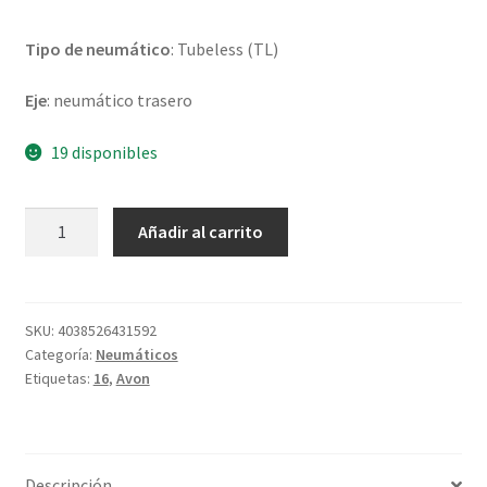
Tipo de neumático
: Tubeless (TL)
Eje
: neumático trasero
19 disponibles
Avon
Añadir al carrito
150/80
B
16
77V
SKU:
4038526431592
Categoría:
Neumáticos
TL
Etiquetas:
16
,
Avon
COBRA
CHROME
XL
(trasero)
Descripción