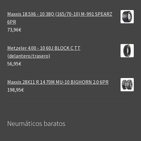
Maxxis 18.5X6 - 10 38Q (165/70-10) M-991 SPEARZ
6PR
73,96
€
Metzeler 4.00 - 10 60J BLOCK C TT
(delantero/trasero)
56,95
€
Maxxis 28X11 R 14 70M MU-10 BIGHORN 2.0 6PR
198,95
€
Neumáticos baratos