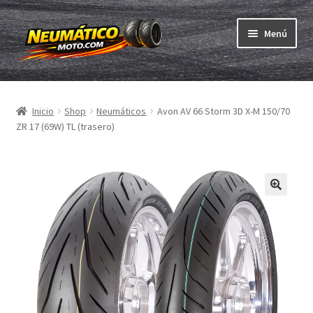
Ir
Ir
Menú
a
al
la
contenido
Expandi
navegación
Neumáticos
el
Inicio
Shop
Neumáticos
Avon AV 66 Storm 3D X-M 150/70
menú
Expandi
Cámaras & cintas
ZR 17 (69W) TL (trasero)
hijo
el
menú
Comprar
hijo
Expandi
ABC
el
menú
Expandi
Marcas
hijo
el
menú
Pruebas
hijo
Contacto