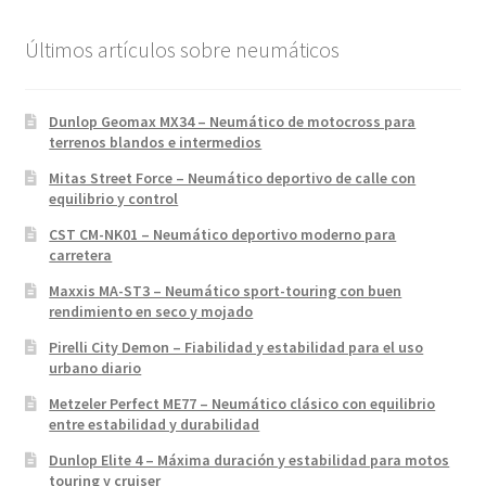
Últimos artículos sobre neumáticos
Dunlop Geomax MX34 – Neumático de motocross para
terrenos blandos e intermedios
Mitas Street Force – Neumático deportivo de calle con
equilibrio y control
CST CM-NK01 – Neumático deportivo moderno para
carretera
Maxxis MA-ST3 – Neumático sport-touring con buen
rendimiento en seco y mojado
Pirelli City Demon – Fiabilidad y estabilidad para el uso
urbano diario
Metzeler Perfect ME77 – Neumático clásico con equilibrio
entre estabilidad y durabilidad
Dunlop Elite 4 – Máxima duración y estabilidad para motos
touring y cruiser