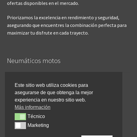
ofertas disponibles en el mercado.
Priorizamos la excelencia en rendimiento y seguridad,
asegurando que encuentres la combinación perfecta para
maximizar tu disfrute en cada trayecto.
Neumáticos motos
Inicio
Este sitio web utiliza cookies para
asegurarse de que obtenga la mejor
Cómo comprar online
experiencia en nuestro sitio web.
Devoluciones y reembolsos
Más información
Técnico
Técnico
Cancelar pedido
Marketing
Marketing
Contacto