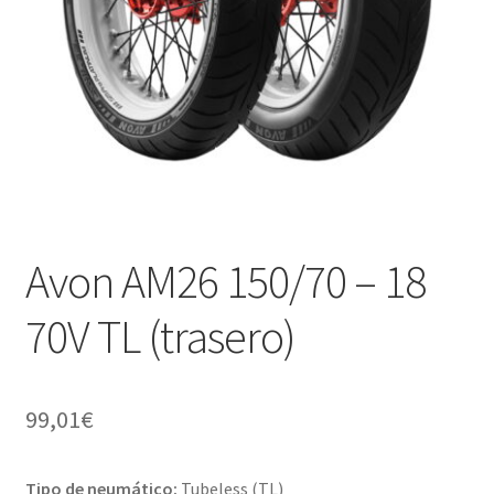
Avon AM26 150/70 – 18
70V TL (trasero)
99,01
€
Tipo de neumático:
Tubeless (TL)