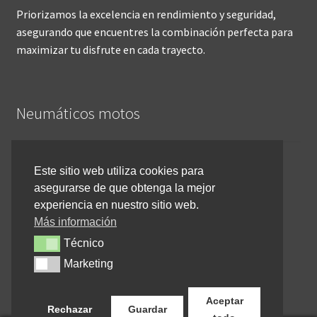
Priorizamos la excelencia en rendimiento y seguridad,
asegurando que encuentres la combinación perfecta para
maximizar tu disfrute en cada trayecto.
Neumáticos motos
Inicio
Este sitio web utiliza cookies para
asegurarse de que obtenga la mejor
Cómo comprar online
experiencia en nuestro sitio web.
Devoluciones y reembolsos
Más información
Técnico
Técnico
Cancelar pedido
Marketing
Marketing
Contacto
Aceptar
Rechazar
Guardar