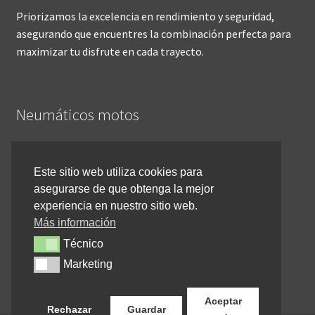
Priorizamos la excelencia en rendimiento y seguridad,
asegurando que encuentres la combinación perfecta para
maximizar tu disfrute en cada trayecto.
Neumáticos motos
Inicio
Este sitio web utiliza cookies para
asegurarse de que obtenga la mejor
Cómo comprar online
experiencia en nuestro sitio web.
Devoluciones y reembolsos
Más información
Técnico
Técnico
Cancelar pedido
Marketing
Marketing
Contacto
Aceptar
Rechazar
Guardar