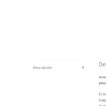
De
Descripción
Avon
pes
El A
bagg
llam