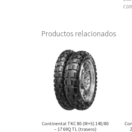
C109
Productos relacionados
Continental TKC 80 (M+S) 140/80
Con
– 17 69Q TL (trasero)