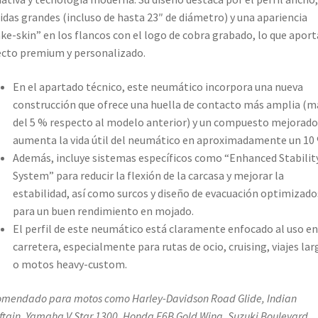
das grandes (incluso de hasta 23″ de diámetro) y una apariencia
ke-skin” en los flancos con el logo de cobra grabado, lo que aport
cto premium y personalizado.
En el apartado técnico, este neumático incorpora una nueva
construcción que ofrece una huella de contacto más amplia (m
del 5 % respecto al modelo anterior) y un compuesto mejorado
aumenta la vida útil del neumático en aproximadamente un 10
Además, incluye sistemas específicos como “Enhanced Stabilit
System” para reducir la flexión de la carcasa y mejorar la
estabilidad, así como surcos y diseño de evacuación optimizado
para un buen rendimiento en mojado.
El perfil de este neumático está claramente enfocado al uso en
carretera, especialmente para rutas de ocio, cruising, viajes lar
o motos heavy-custom.
mendado para motos como Harley-Davidson Road Glide, Indian
ftain, Yamaha V Star 1300, Honda F6B Gold Wing, Suzuki Boulevard