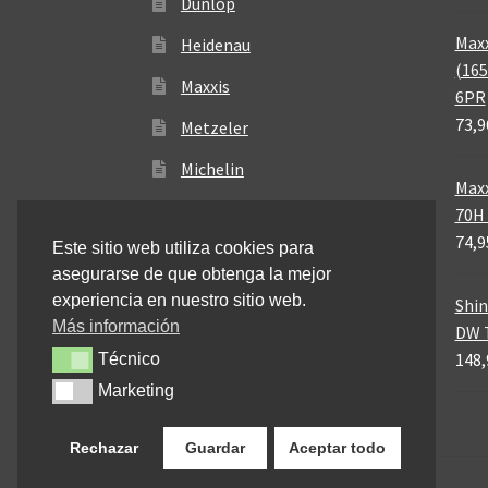
Dunlop
Maxx
Heidenau
(165
Maxxis
6PR
73,9
Metzeler
Michelin
Maxx
Mitas
70H 
74,9
Este sitio web utiliza cookies para
Pirelli
asegurarse de que obtenga la mejor
experiencia en nuestro sitio web.
Shin
Más información
DW T
148,
Técnico
Técnico
Marketing
Marketing
Rechazar
Guardar
Aceptar todo