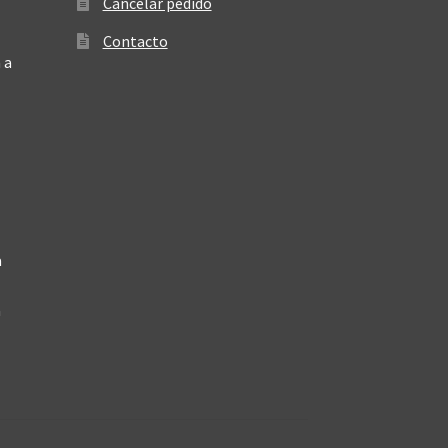
Cancelar pedido
Contacto
 a
a
a