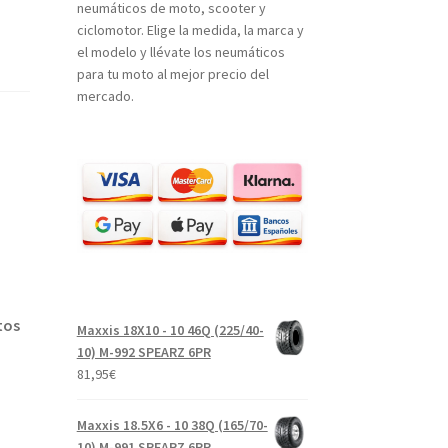
neumáticos de moto, scooter y
ciclomotor. Elige la medida, la marca y
el modelo y llévate los neumáticos
para tu moto al mejor precio del
mercado.
tos
Maxxis 18X10 - 10 46Q (225/40-
10) M-992 SPEARZ 6PR
81,95
€
Maxxis 18.5X6 - 10 38Q (165/70-
10) M-991 SPEARZ 6PR