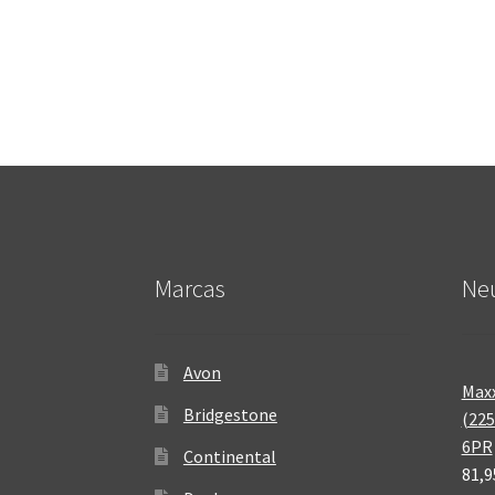
Marcas
Neu
Avon
Maxx
Bridgestone
(225
6PR
Continental
81,9