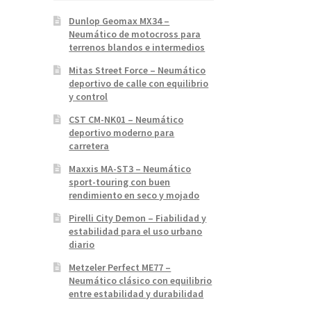
Dunlop Geomax MX34 –
Neumático de motocross para
terrenos blandos e intermedios
Mitas Street Force – Neumático
deportivo de calle con equilibrio
y control
CST CM-NK01 – Neumático
deportivo moderno para
carretera
Maxxis MA-ST3 – Neumático
sport-touring con buen
rendimiento en seco y mojado
Pirelli City Demon – Fiabilidad y
estabilidad para el uso urbano
diario
Metzeler Perfect ME77 –
Neumático clásico con equilibrio
entre estabilidad y durabilidad