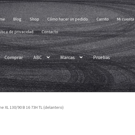
me
Blog
Shop
Cómo hacer un pedido
Carrito
Mi cuenta
ítica de privacidad
Contacto
Comprar
ABC
Marcas
Pruebas
 XL 130/90 B 16 73H TL (delantero)