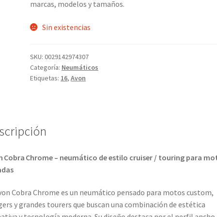
marcas, modelos y tamaños.
Sin existencias
SKU:
0029142974307
Categoría:
Neumáticos
Etiquetas:
16
,
Avon
scripción
 Cobra Chrome – neumático de estilo cruiser / touring para mo
adas
von Cobra Chrome es un neumático pensado para motos custom,
ers y grandes tourers que buscan una combinación de estética
ativa y tecnología moderna. Su diseño destaca por el perfil ancho,