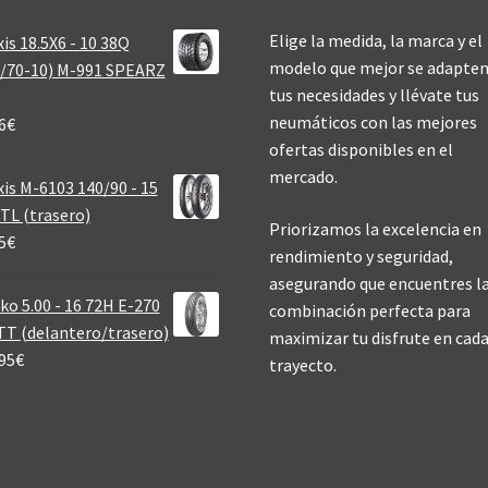
Elige la medida, la marca y el
is 18.5X6 - 10 38Q
modelo que mejor se adapten
/70-10) M-991 SPEARZ
tus necesidades y llévate tus
neumáticos con las mejores
6
€
ofertas disponibles en el
mercado.
is M-6103 140/90 - 15
TL (trasero)
Priorizamos la excelencia en
5
€
rendimiento y seguridad,
asegurando que encuentres l
ko 5.00 - 16 72H E-270
combinación perfecta para
T (delantero/trasero)
maximizar tu disfrute en cad
95
€
trayecto.