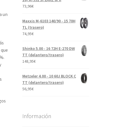
73,96
€
a un
Maxxis M-6103 140/90 - 15 70H
TL (trasero)
74,95
€
ás
Shinko 5.00 - 16 72H E-270 DW
 que
TT (delantero/trasero)
 %.
148,95
€
y
Metzeler 4.00 - 10 60J BLOCK C
s
TT (delantero/trasero)
56,95
€
gos
Información