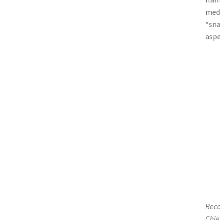
medi
“sna
aspe
Reco
Chie