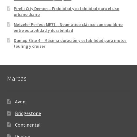
Pirelli City Demon – Fiabilidad y estabilidad para el uso
urbano diario
Metzeler Perfect ME77 – Neumático clásico con equilibrio
entre estabilidad y durabilidad
Dunlop Elite 4 – Máxima duración y estabilidad para motos
touring y cruiser
Marcas
Avon
Bridgestone
Continental
Dunlop