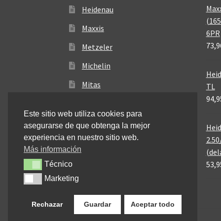
Maxx
Heidenau
(165
Maxxis
6PR
73,9
Metzeler
Michelin
Heid
Mitas
TL
94,9
Pirelli
Este sitio web utiliza cookies para
asegurarse de que obtenga la mejor
Heid
experiencia en nuestro sitio web.
2.50
Más información
(del
53,9
Técnico
Técnico
Marketing
Marketing
Rechazar
Guardar
Aceptar todo