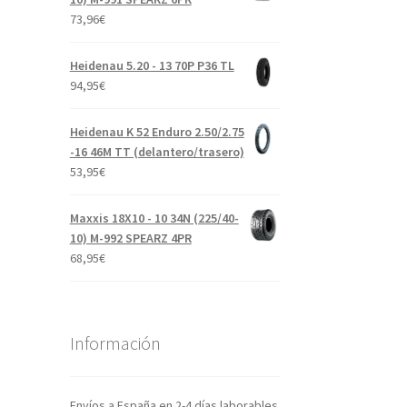
73,96
€
Heidenau 5.20 - 13 70P P36 TL
94,95
€
Heidenau K 52 Enduro 2.50/2.75
-16 46M TT (delantero/trasero)
53,95
€
Maxxis 18X10 - 10 34N (225/40-
10) M-992 SPEARZ 4PR
68,95
€
Información
Envíos a España en 2-4 días laborables