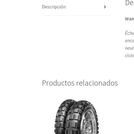
De
Descripción
Wa
Écha
enco
neum
cicl
Productos relacionados