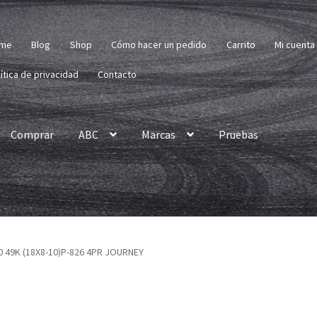
me
Blog
Shop
Cómo hacer un pedido
Carrito
Mi cuenta
ítica de privacidad
Contacto
Comprar
ABC
Marcas
Pruebas
0 49K (18X8-10)P-826 4PR JOURNEY