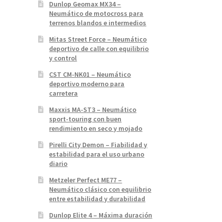
Dunlop Geomax MX34 –
Neumático de motocross para
terrenos blandos e intermedios
Mitas Street Force – Neumático
deportivo de calle con equilibrio
y control
CST CM-NK01 – Neumático
deportivo moderno para
carretera
Maxxis MA-ST3 – Neumático
sport-touring con buen
rendimiento en seco y mojado
Pirelli City Demon – Fiabilidad y
estabilidad para el uso urbano
diario
Metzeler Perfect ME77 –
Neumático clásico con equilibrio
entre estabilidad y durabilidad
Dunlop Elite 4 – Máxima duración