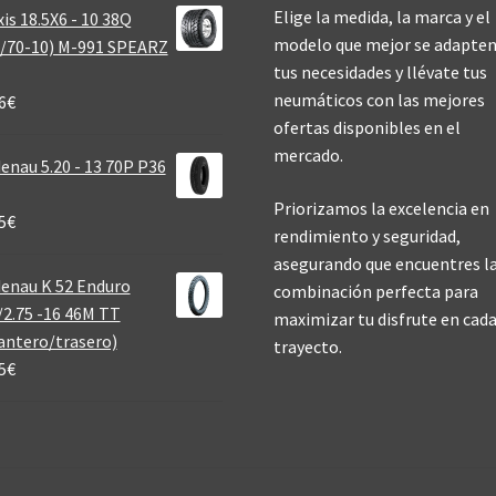
Elige la medida, la marca y el
is 18.5X6 - 10 38Q
modelo que mejor se adapten
/70-10) M-991 SPEARZ
tus necesidades y llévate tus
neumáticos con las mejores
6
€
ofertas disponibles en el
mercado.
enau 5.20 - 13 70P P36
Priorizamos la excelencia en
5
€
rendimiento y seguridad,
asegurando que encuentres l
enau K 52 Enduro
combinación perfecta para
/2.75 -16 46M TT
maximizar tu disfrute en cad
antero/trasero)
trayecto.
5
€