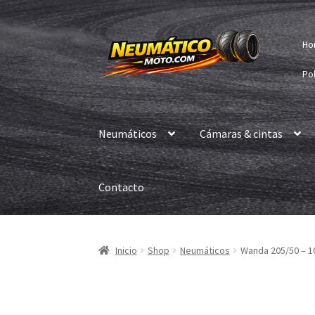
Ir
Ir
Ho
a
al
la
contenido
Pol
navegación
Neumáticos
Cámaras & cintas
Contacto
Inicio
Shop
Neumáticos
Wanda 205/50 – 1