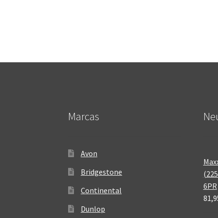
Marcas
Neu
Avon
Maxx
Bridgestone
(225
6PR
Continental
81,9
Dunlop